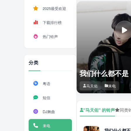
2025最受欢迎
下载排行榜
热门铃声
分类
我们什么都不是
粤语
马天佑
来电
短信
"马天佑" 的铃声
同类
DJ舞曲
来电
我们什么都不