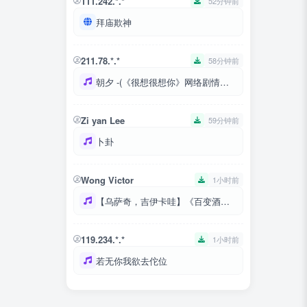
111.242.*.*
52分钟前
拜庙欺神
211.78.*.*
58分钟前
朝夕 -(《很想很想你》网络剧情定曲) -檀健次2
Zi yan Lee
59分钟前
卜卦
Wong Victor
1小时前
【乌萨奇，吉伊卡哇】《百变酒精》chiikawa
119.234.*.*
1小时前
若无你我欲去佗位