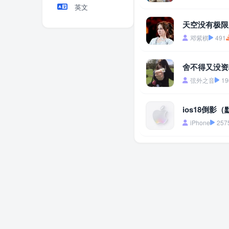
英文
天空没有极限
邓紫棋
491
舍不得又没资格
弦外之音
19
ios18倒影
iPhone
257