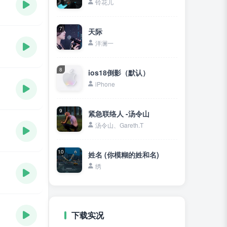
铃花儿
7
天际
洋澜一
8
ios18倒影（默认）
iPhone
9
紧急联络人 -汤令山
汤令山、Gareth.T
10
姓名 (你模糊的姓和名)
绣
下载实况