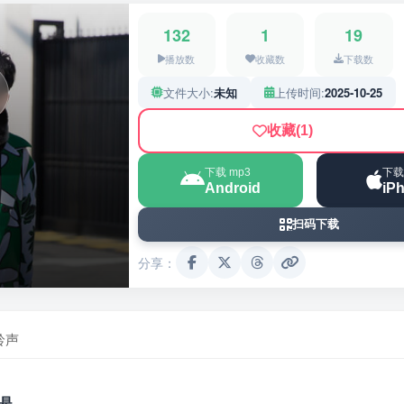
132
1
19
播放数
收藏数
下载数
文件大小:
未知
上传时间:
2025-10-25
收藏
(1)
下载 mp3
下载
Android
iP
扫码下载
分享：
铃声
是