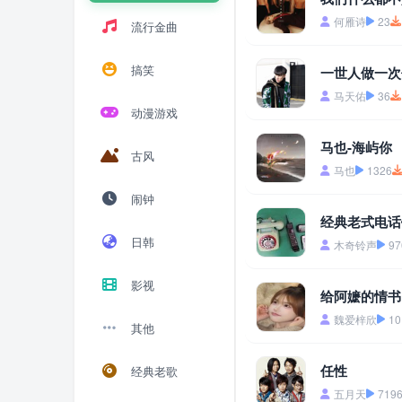
何雁诗
23
流行金曲
搞笑
一世人做一次
马天佑
36
动漫游戏
马也-海屿你
古风
马也
1326
闹钟
经典老式电话
日韩
木奇铃声
97
影视
给阿嬷的情书 
魏爱梓欣
10
其他
任性
经典老歌
五月天
719