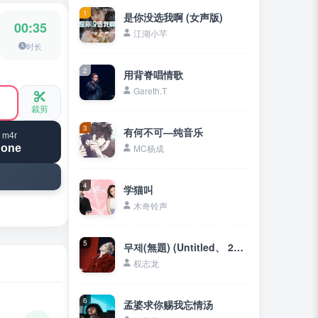
1
是你没选我啊 (女声版)
00:35
江湖小芊
时长
2
用背脊唱情歌
Gareth.T
裁剪
3
有何不可—纯音乐
 m4r
hone
MC杨成
4
学猫叫
木奇铃声
5
무제(無題) (Untitled、 2014)
权志龙
6
孟婆求你赐我忘情汤