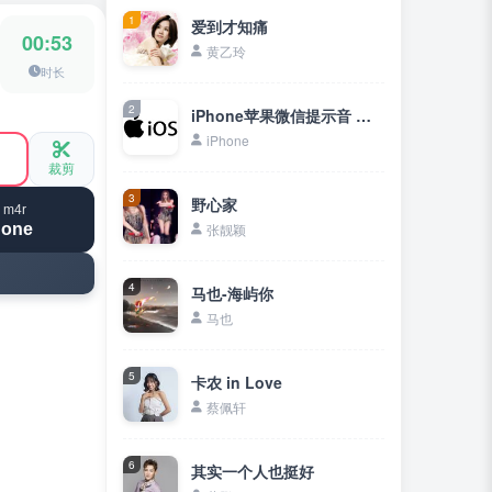
1
爱到才知痛
00:53
黄乙玲
时长
2
iPhone苹果微信提示音 三全音（指尖音乐）
iPhone
裁剪
3
野心家
 m4r
hone
张靓颖
4
马也-海屿你
马也
5
卡农 in Love
蔡佩轩
6
其实一个人也挺好