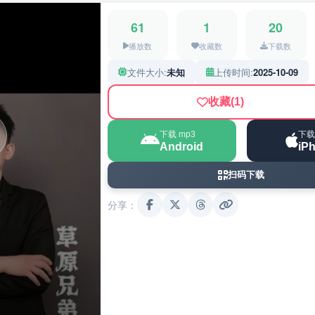
61
1
20
播放数
收藏数
下载数
文件大小:
未知
上传时间:
2025-10-09
收藏
(1)
下载 mp3
下载
Android
iP
扫码下载
分享：