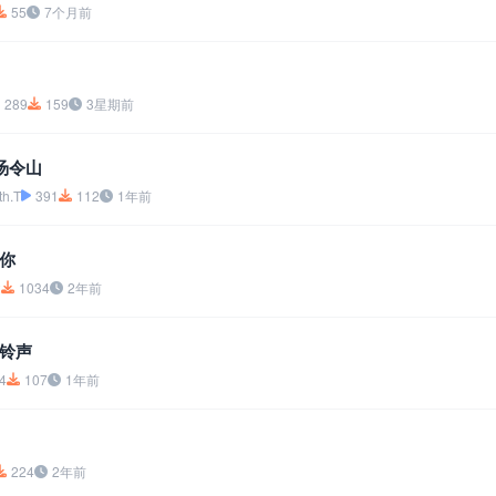
55
7个月前
289
159
3星期前
汤令山
h.T
391
112
1年前
你
2
1034
2年前
铃声
4
107
1年前
224
2年前