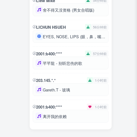
Liew Mike
54分钟前
舍不得又没资格 (男女合唱版)
LICHUN HSUEH
56分钟前
EYES, NOSE, LIPS (眼，鼻，嘴)(KR Ver.|BIGBANG WORLD TOUR 2015~2016 [MADE] IN JAPAN)
2001:b400:****
57分钟前
芊芊龍 - 别听悲伤的歌
203.145.*.*
1小时前
Gareth.T - 玻璃
2001:b400:****
1小时前
离开我的依赖