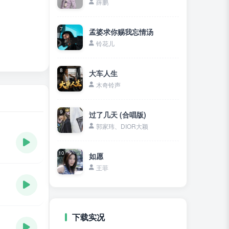
薛鹏
7
孟婆求你赐我忘情汤
铃花儿
8
大车人生
木奇铃声
9
过了几天 (合唱版)
郭家玮、DIOR大颖
10
如愿
王菲
下载实况