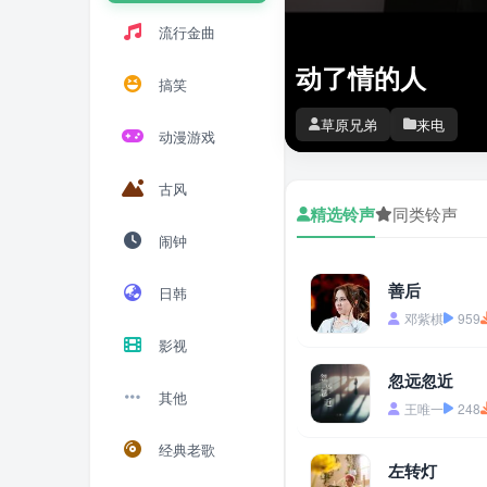
流行金曲
动了情的人
搞笑
草原兄弟
来电
动漫游戏
古风
精选铃声
同类铃声
闹钟
善后
日韩
邓紫棋
959
影视
忽远忽近
其他
王唯一
248
经典老歌
左转灯