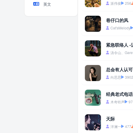
派伟俊
256
英文
巷仔口的风
Cat'sMelody
紧急联络人 -
汤令山、Garet
总会有人认可
向思思
390
经典老式电话
木奇铃声
97
天际
洋澜一
477