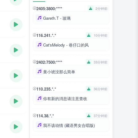
2405:3800:****
2分钟前
Gareth.T - 玻璃
116.241.*.*
10分钟前
Cat'sMelody - 巷仔口的风
2402:7500:****
33分钟前
黄小琥没那么简单
110.235.*.*
36分钟前
你有新的消息请注意查收
114.38.*.*
37分钟前
我不该动情 (藏语男女合唱版)