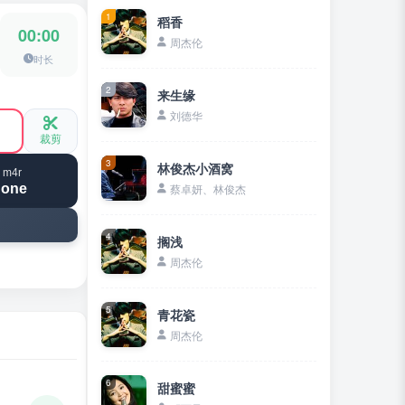
1
稻香
00:00
周杰伦
时长
2
来生缘
刘德华
裁剪
3
林俊杰小酒窝
 m4r
hone
蔡卓妍、林俊杰
4
搁浅
周杰伦
5
青花瓷
周杰伦
6
甜蜜蜜