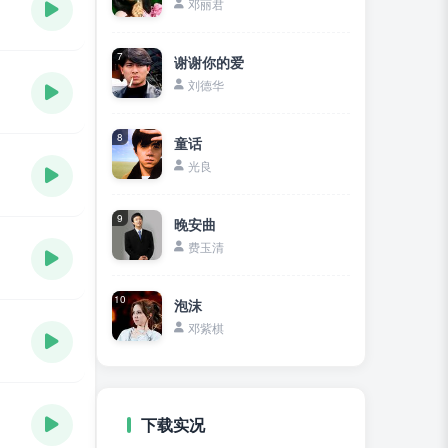
邓丽君
7
谢谢你的爱
刘德华
8
童话
光良
9
晚安曲
费玉清
10
泡沫
邓紫棋
下载实况