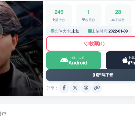
249
1
28
播放数
收藏数
下载数
文件大小:
未知
上传时间:
2022-01-09
收藏
(1)
下载 mp3
下载
Android
iP
扫码下载
分享：
铃声