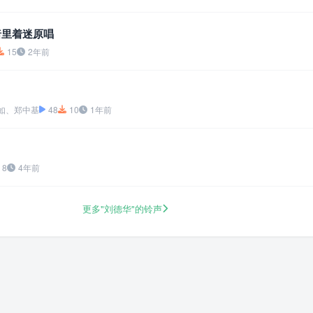
暗里着迷原唱
15
2年前
如、郑中基
48
10
1年前
8
4年前
更多"刘德华"的铃声