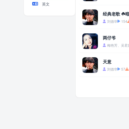
英文
经典老歌 ☘️
刘德华
154
两仔爷
梅艳芳、吴君
天意
刘德华
57