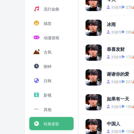
刘德华
278
流行金曲
搞笑
冰雨
刘德华
289
动漫游戏
恭喜发财
古风
刘德华
172
闹钟
谢谢你的爱
日韩
刘德华
237
影视
如果有一天
刘德华
156
其他
中国人
经典老歌
刘德华
109