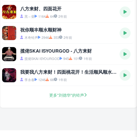
八方来财、四面花开
黑⇔柴
1164
64
2年前
祝你顺丰顺水顺财神
木奇铃声
2946
353
2年前
揽佬SKAI ISYOURGOD - 八方来财
揽佬SKAI ISYOURGOD
945
101
1年前
我要我八方来财！四面桃花开！生活顺风顺水！好运永远都在
李永春
1246
66
1年前
更多"刘德华"的铃声