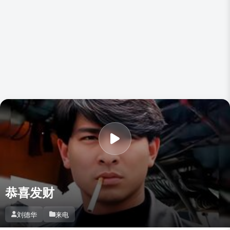
恭喜发财
刘德华
来电