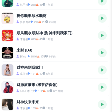
林子祥
268
49
1年前
祝你顺丰顺水顺财
多多网友
290
26
2年前
顺风顺水顺财神 (财神来到我家门)
李嘉嘉
675
45
1年前
来财 (DJ)
Bflca1
1846
176
1年前
财神来到我家门
卓依婷
171
17
6年前
财源滚滚来 (求菩萨保佑)
coco-木子文
182
14
6个月前
财神快来来来
李发发
183
25
1年前