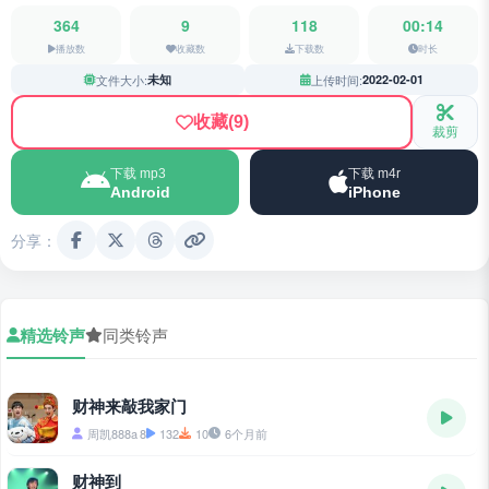
364
9
118
00:14
播放数
收藏数
下载数
时长
文件大小:
未知
上传时间:
2022-02-01
收藏
(9)
裁剪
下载 mp3
下载 m4r
Android
iPhone
分享：
精选铃声
同类铃声
财神来敲我家门
周凯888a 8
132
10
6个月前
财神到