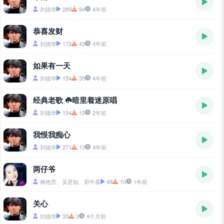
刘德华
289
94
4年前
恭喜发财
刘德华
172
43
4年前
如果有一天
刘德华
154
35
4年前
经典老歌 ☘️暗里着迷原唱
刘德华
154
15
2年前
我恨我痴心
刘德华
271
13
4年前
两仔爷
梅艳芳、吴君如、郑中基
48
10
1年前
关心
刘德华
33
3
4个月前