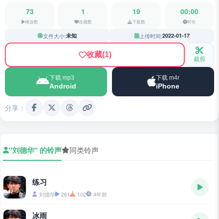
73
1
19
00:00
播放数
收藏数
下载数
时长
文件大小:
未知
上传时间:
2022-01-17
收藏
(1)
裁剪
下载 mp3
下载 m4r
Android
iPhone
分享：
"刘德华" 的铃声
同类铃声
练习
刘德华
261
102
4年前
冰雨