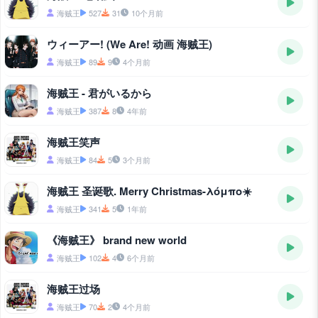
海贼王
527
31
10个月前
ウィーアー! (We Are! 动画 海贼王)
海贼王
89
9
4个月前
海贼王 - 君がいるから
海贼王
387
8
4年前
海贼王笑声
海贼王
84
5
3个月前
海贼王 圣诞歌. Merry Christmas-λόμπο☀️
海贼王
341
5
1年前
《海贼王》 brand new world
海贼王
102
4
6个月前
海贼王过场
海贼王
70
2
4个月前