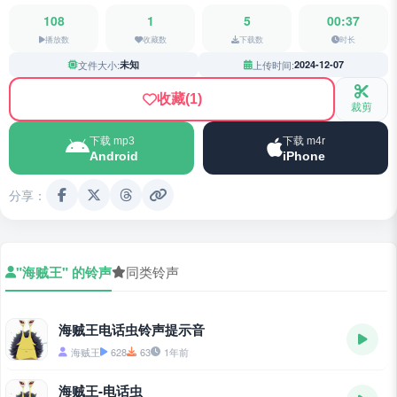
108
1
5
00:37
播放数
收藏数
下载数
时长
文件大小:
未知
上传时间:
2024-12-07
收藏
(1)
裁剪
下载 mp3
下载 m4r
Android
iPhone
分享：
"海贼王" 的铃声
同类铃声
海贼王电话虫铃声提示音
海贼王
628
63
1年前
海贼王-电话虫