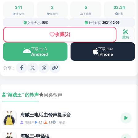
341
2
5
02:34
播放数
收藏数
下载数
时长
文件大小:
未知
上传时间:
2024-12-06
收藏
(2)
裁剪
下载 mp3
下载 m4r
Android
iPhone
分享：
"海贼王" 的铃声
同类铃声
海贼王电话虫铃声提示音
海贼王
621
63
1年前
海贼王-电话虫