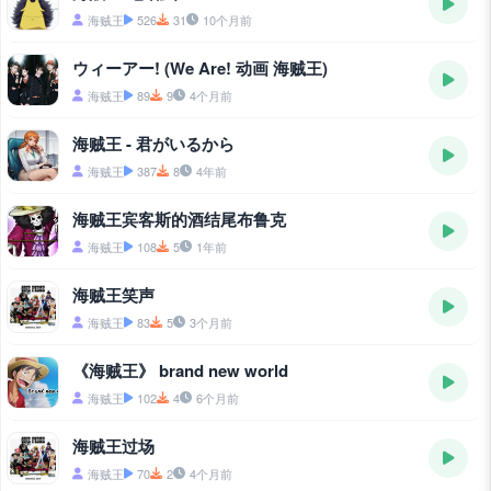
海贼王
526
31
10个月前
ウィーアー! (We Are! 动画 海贼王)
海贼王
89
9
4个月前
海贼王 - 君がいるから
海贼王
387
8
4年前
海贼王宾客斯的酒结尾布鲁克
海贼王
108
5
1年前
海贼王笑声
海贼王
83
5
3个月前
《海贼王》 brand new world
海贼王
102
4
6个月前
海贼王过场
海贼王
70
2
4个月前