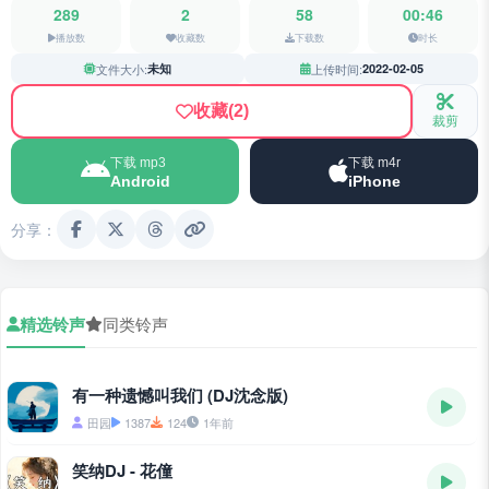
289
2
58
00:46
播放数
收藏数
下载数
时长
文件大小:
未知
上传时间:
2022-02-05
收藏
(2)
裁剪
下载 mp3
下载 m4r
Android
iPhone
分享：
精选铃声
同类铃声
有一种遗憾叫我们 (DJ沈念版)
田园
1387
124
1年前
笑纳DJ - 花僮