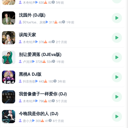
木奇铃声
630
82
5年前
沈园外 (DJ版)
阿YueYue、戾格
317
46
1年前
误闯天家
木奇铃声
376
46
2个月前
别让爱凋落 (DJEva版)
卢润泽
3726
534
1年前
黑桃A DJ版
抖音热歌
443
183
3年前
我曾像傻子一样爱你 (DJ)
木奇铃声
796
65
5个月前
今晚我是你的人 (DJ)
唐小力
300
41
6个月前