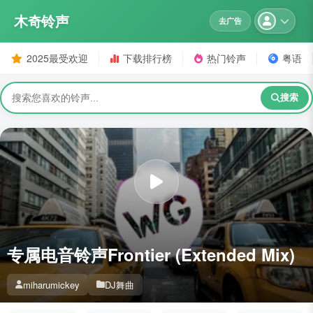
木奇铃声
去广告
2025最受欢迎
下载排行榜
热门铃声
粤语
搜索
专属电音铃声Frontier (Extended Mix)
miharumickey
DJ舞曲