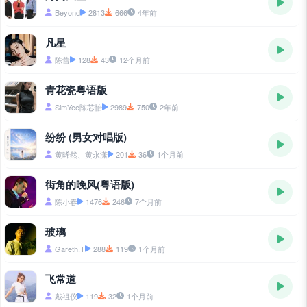
Beyond
2813
666
4年前
凡星
陈蕾
128
43
12个月前
青花瓷粤语版
SimYee陈芯怡
2989
750
2年前
纷纷 (男女对唱版)
黄晞然、黄永潇
201
36
1个月前
街角的晚风(粤语版)
陈小春
1476
246
7个月前
玻璃
Gareth.T
288
119
1个月前
飞常道
戴祖仪
119
32
1个月前