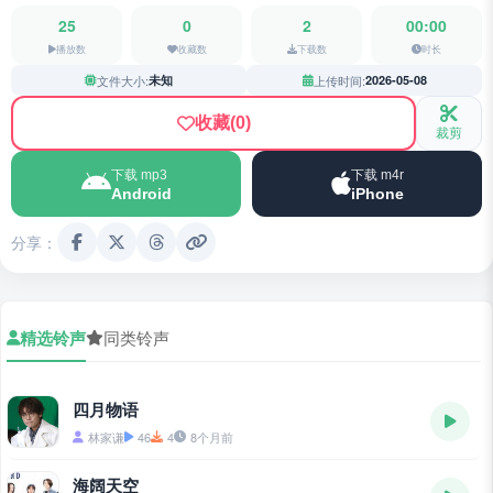
25
0
2
00:00
播放数
收藏数
下载数
时长
文件大小:
未知
上传时间:
2026-05-08
收藏
(0)
裁剪
下载 mp3
下载 m4r
Android
iPhone
分享：
精选铃声
同类铃声
四月物语
林家谦
46
4
8个月前
海阔天空