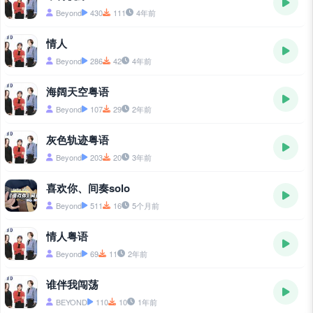
Beyond
430
111
4年前
情人
Beyond
286
42
4年前
海阔天空粤语
Beyond
107
29
2年前
灰色轨迹粤语
Beyond
203
20
3年前
喜欢你、间奏solo
Beyond
511
16
5个月前
情人粤语
Beyond
69
11
2年前
谁伴我闯荡
BEYOND
110
10
1年前