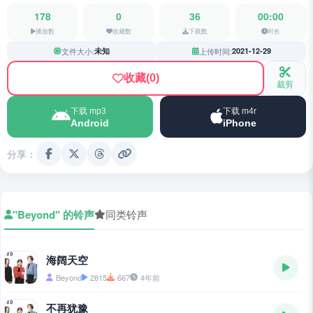
178
0
36
00:00
播放数
收藏数
下载数
时长
文件大小:
未知
上传时间:
2021-12-29
收藏
(0)
裁剪
下载 mp3
下载 m4r
Android
iPhone
分享：
"Beyond" 的铃声
同类铃声
海阔天空
Beyond
2815
667
4年前
不再犹豫