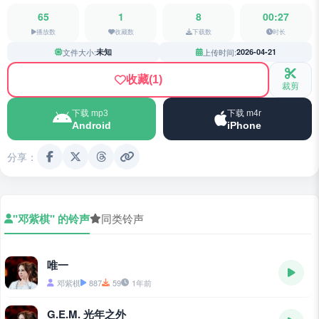
65
1
8
00:27
播放数
收藏数
下载数
时长
文件大小:
未知
上传时间:
2026-04-21
收藏
(1)
裁剪
下载 mp3
下载 m4r
Android
iPhone
分享：
"邓紫棋" 的铃声
同类铃声
唯一
邓紫棋
887
59
1年前
G.E.M. 光年之外