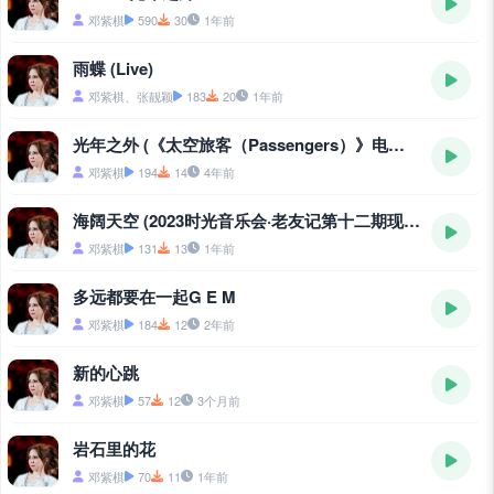
邓紫棋
590
30
1年前
雨蝶 (Live)
邓紫棋、张靓颖
183
20
1年前
光年之外 (《太空旅客（Passengers）》电影中国区主题曲)
邓紫棋
194
14
4年前
海阔天空 (2023时光音乐会·老友记第十二期现场)
邓紫棋
131
13
1年前
多远都要在一起G E M
邓紫棋
184
12
2年前
新的心跳
邓紫棋
57
12
3个月前
岩石里的花
邓紫棋
70
11
1年前