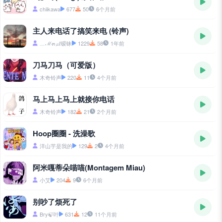
chiikawa
677
50
6个月前
主人来电话了搞笑来电 (铃声)
﹏ℳ๓㎕暧昧
1229
58
1年前
刀马刀马（可爱版）
木奇铃声
220
11
4个月前
马上马上马上就接你电话
木奇铃声
182
21
2个月前
Hoop圈圈 - 洗澡歌
洋山芋是我的
129
2
4个月前
阿米嘎蒂朵喵喵(Montagem Miau)
小艾
204
9
6个月前
别吵了烦死了
Bry🍃叶
631
12
11个月前