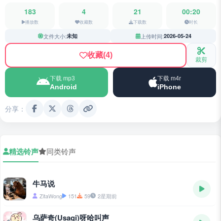
183
4
21
00:20
播放数
收藏数
下载数
时长
文件大小:
未知
上传时间:
2026-05-24
收藏
(4)
裁剪
下载 mp3
下载 m4r
Android
iPhone
分享：
精选铃声
同类铃声
牛马说
ZitaWong
151
59
2星期前
乌萨奇(Usagi)呀哈叫声