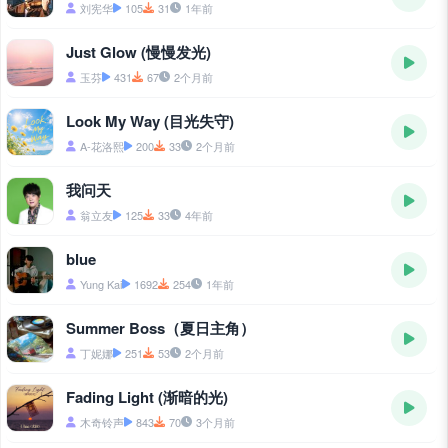
刘宪华
105
31
1年前
Just Glow (慢慢发光)
玉芬
431
67
2个月前
Look My Way (目光失守)
A-花洛熙
200
33
2个月前
我问天
翁立友
125
33
4年前
blue
Yung Kai
1692
254
1年前
Summer Boss（夏日主角）
丁妮娜
251
53
2个月前
Fading Light (渐暗的光)
木奇铃声
843
70
3个月前