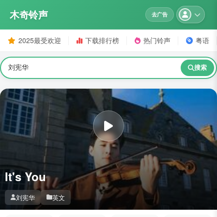
木奇铃声
去广告
2025最受欢迎
下载排行榜
热门铃声
粤语
搜索
It's You
刘宪华
英文