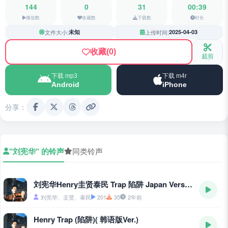
144
0
31
00:39
播放数
收藏数
下载数
时长
文件大小:
未知
上传时间:
2025-04-03
收藏
(0)
裁剪
下载 mp3
下载 m4r
Android
iPhone
分享：
"刘宪华" 的铃声
同类铃声
刘宪华Henry圭贤泰民 Trap 陷阱 Japan Version
刘宪华、圭贤、泰民
201
35
2年前
Henry Trap (陷阱)( 韩语版Ver.)