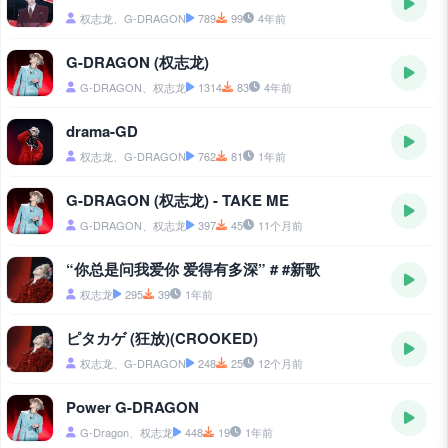
权志龙、G-DRAGON
789
99
4年前
G-DRAGON (权志龙)
G-DRAGON、权志龙
1314
83
4年前
drama-GD
权志龙、G-DRAGON
762
81
1年前
G-DRAGON (权志龙) - TAKE ME
G-DRAGON、权志龙
397
45
11个月前
“你总是问我爱你 爱得有多深” # #新歌
权志龙
295
39
1年前
ピタカゲ (狂放)(CROOKED)
权志龙、G-DRAGON
248
25
12个月前
Power G-DRAGON
G-Dragon、权志龙
448
19
1年前