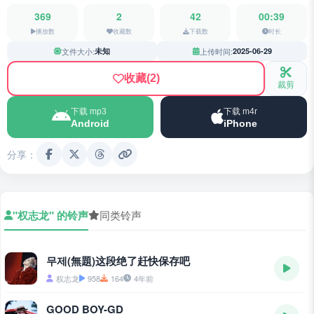
369
2
42
00:39
播放数
收藏数
下载数
时长
文件大小:
未知
上传时间:
2025-06-29
收藏
(2)
裁剪
下载 mp3
下载 m4r
Android
iPhone
分享：
"权志龙" 的铃声
同类铃声
무제(無題)这段绝了赶快保存吧
权志龙
958
164
4年前
GOOD BOY-GD