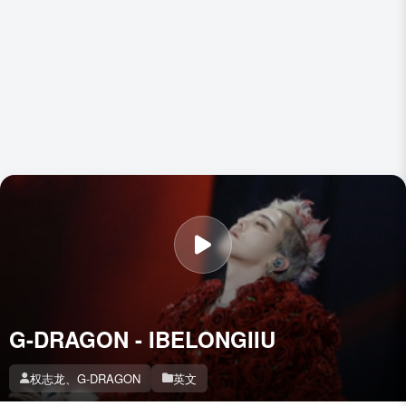
G-DRAGON - IBELONGIIU
权志龙、G-DRAGON
英文