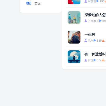
林秀秀
190
英文
深爱过的人怎
万能和弦
39
一生啊
马句
885
有一种遗憾叫
田园
574