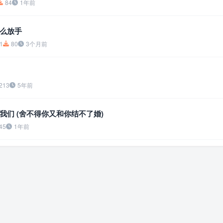
84
1年前
么放手
1
80
3个月前
213
5年前
我们 (舍不得你又和你结不了婚)
45
1年前