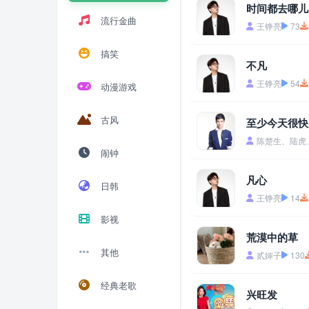
时间都去哪儿
流行金曲
王铮亮
73
搞笑
不凡
王铮亮
54
动漫游戏
古风
至少今天很快
陈楚生、陆虎、苏
闹钟
凡心
日韩
王铮亮
14
影视
荒漠中的草
其他
贰婶子
130
经典老歌
兴旺发