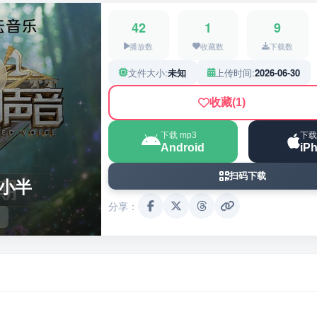
42
1
9
播放数
收藏数
下载数
文件大小:
未知
上传时间:
2026-06-30
收藏
(1)
下载 mp3
下载
Android
iP
扫码下载
 小半
分享：