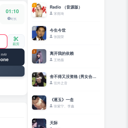
1
Radio （音源版）
01:10
宋雨琦
时长
2
今生今世
张国荣
裁剪
3
离开我的依赖
 m4r
hone
王艳薇
4
舍不得又没资格 (男女合唱版)
弦外之音
5
《逐玉》一念
张紫宁、李鑫
6
天际