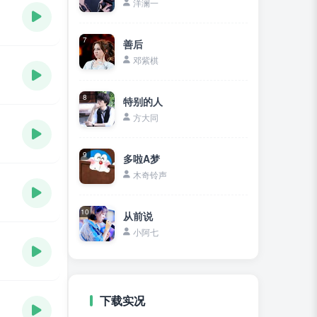
洋澜一
7
善后
邓紫棋
8
特别的人
方大同
9
多啦A梦
木奇铃声
10
从前说
小阿七
下载实况