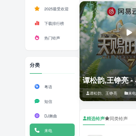
2025最受欢迎
下载排行榜
热门铃声
分类
谭松韵,王铮亮 -
粤语
谭松韵、王铮亮
来电
短信
DJ舞曲
精选铃声
同类铃声
来电