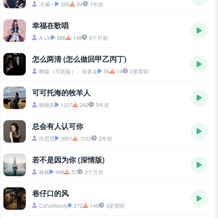
洋澜一
286
84
1年前
幸福在歌唱
A-Lin
886
148
6个月前
怎么两清 (怎么做回甲乙丙丁)
啊森（写歌版）、张多金
56
14
2星期前
可可托海的牧羊人
晓晓风
1207
262
5年前
总会有人认可你
向思思
3901
1033
2年前
若不是因为你 (深情版)
林栖
498
57
3个月前
巷仔口的风
Cat'sMelody
272
149
3星期前