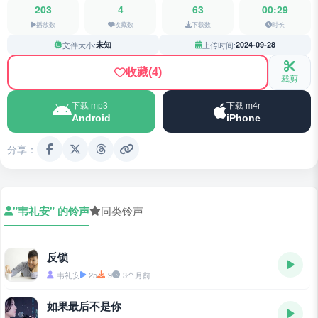
203
4
63
00:29
播放数
收藏数
下载数
时长
文件大小:
未知
上传时间:
2024-09-28
收藏
(4)
裁剪
下载 mp3
下载 m4r
Android
iPhone
分享：
"韦礼安" 的铃声
同类铃声
反锁
韦礼安
25
9
3个月前
如果最后不是你