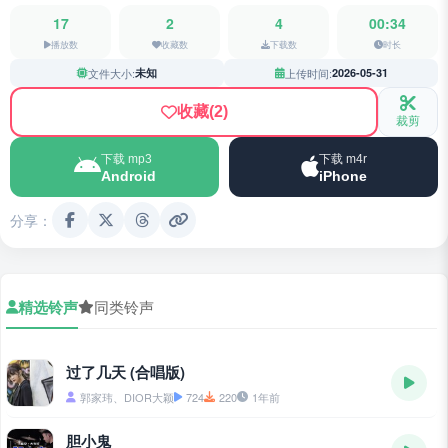
17
2
4
00:34
播放数
收藏数
下载数
时长
文件大小:
未知
上传时间:
2026-05-31
收藏
(2)
裁剪
下载 mp3
下载 m4r
Android
iPhone
分享：
精选铃声
同类铃声
过了几天 (合唱版)
郭家玮、DIOR大颖
724
220
1年前
胆小鬼