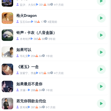
盐汐、大头钉
331
59
4个月前
枪火Dragon
宝石Gem
56
17
4星期前
铃声 - 卡农（八音盒版）
木奇铃声
365
68
5年前
如果可以
韦礼安
204
64
1年前
《逐玉》一念
张紫宁、李鑫
672
99
4个月前
如果最后不是你
洋澜一
288
84
1年前
若无你我欲去佗位
黃奇斌
397
94
9个月前