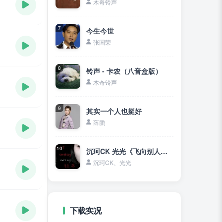
木奇铃声
7
今生今世
张国荣
8
铃声 - 卡农（八音盒版）
木奇铃声
9
其实一个人也挺好
薛鹏
10
沉珂CK 光光《飞向别人的床》无损
沉珂CK、光光
下载实况