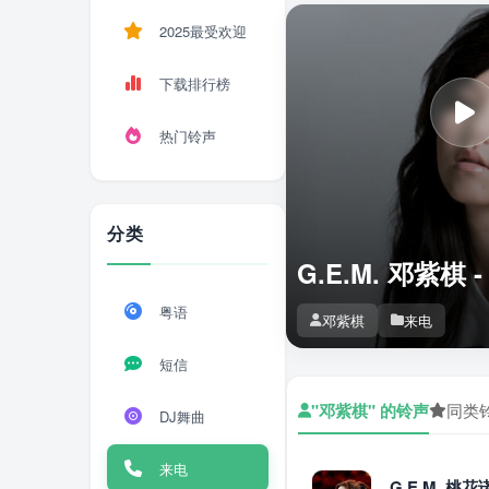
2025最受欢迎
下载排行榜
热门铃声
分类
G.E.M. 邓紫棋 
粤语
邓紫棋
来电
短信
"邓紫棋" 的铃声
同类
DJ舞曲
来电
G.E.M. 桃花