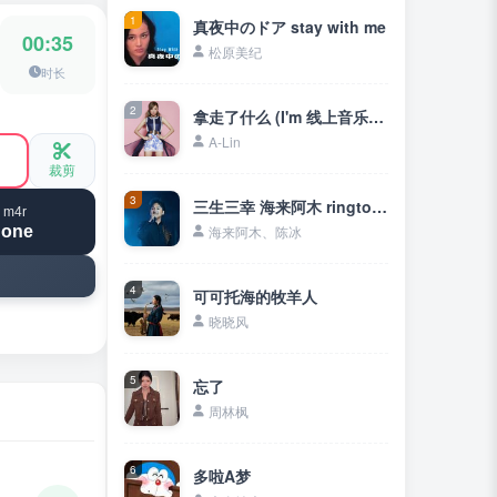
1
真夜中のドア stay with me
00:35
松原美纪
时长
2
拿走了什么 (I'm 线上音乐会)
A-Lin
裁剪
3
三生三幸 海来阿木 ringtone
 m4r
hone
海来阿木、陈冰
4
可可托海的牧羊人
晓晓风
5
忘了
周林枫
6
多啦A梦