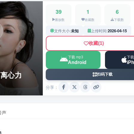
39
1
6
播放数
收藏数
下载数
文件大小:
未知
上传时间:
2026-04-15
收藏
(1)
下载 mp3
下载
Android
iP
- 离心力
扫码下载
分享：
铃声
诺