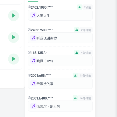
2402:1980:****
1秒前
大车人生
2402:7500:****
2分钟前
听我说谢谢你
115.135.*.*
4分钟前
晚风 (Live)
2001:e68:****
11分钟前
最浪漫的事
2001:b400:****
14分钟前
徐若瑄 - 别人的