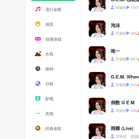
邓紫棋
104
流行金曲
搞笑
泡沫
邓紫棋
585
动漫游戏
唯一
古风
邓紫棋
887
闹钟
G.E.M. Wher
日韩
邓紫棋
249
影视
倒数 G E M
邓紫棋
348
其他
雨蝶 (Live)
经典老歌
邓紫棋、张靓