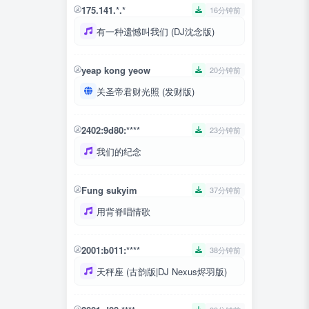
175.141.*.*
16分钟前
有一种遗憾叫我们 (DJ沈念版)
yeap kong yeow
20分钟前
关圣帝君财光照 (发财版)
2402:9d80:****
23分钟前
我们的纪念
Fung sukyim
37分钟前
用背脊唱情歌
2001:b011:****
38分钟前
天秤座 (古韵版|DJ Nexus烬羽版)