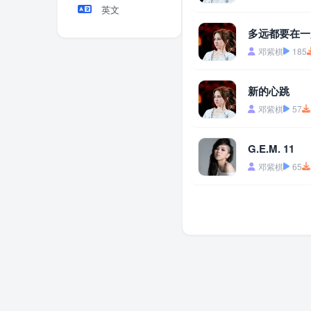
英文
多远都要在一起
邓紫棋
185
新的心跳
邓紫棋
57
G.E.M. 11
邓紫棋
65