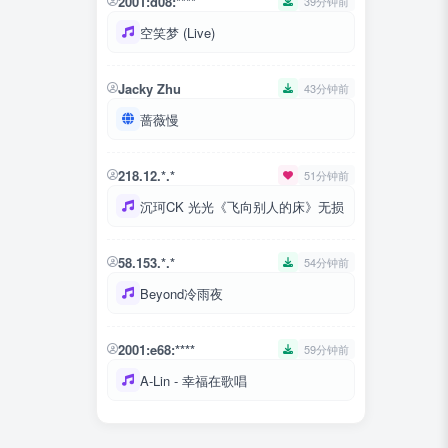
2001:d08:****
39分钟前
空笑梦 (Live)
Jacky Zhu
43分钟前
蔷薇慢
218.12.*.*
51分钟前
沉珂CK 光光《飞向别人的床》无损
58.153.*.*
54分钟前
Beyond冷雨夜
2001:e68:****
59分钟前
A-Lin - 幸福在歌唱