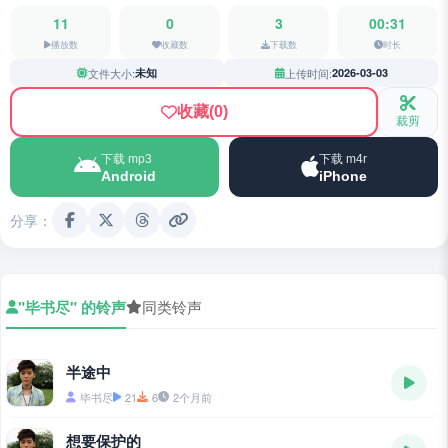
11
0
3
00:31
播放数
收藏数
下载数
时长
文件大小:
未知
上传时间:
2026-03-03
收藏
(0)
裁剪
下载 mp3
下载 m4r
Android
iPhone
分享：
"毕书尽" 的铃声
同类铃声
半途中
毕书尽
21
6
2个月前
想要保护的