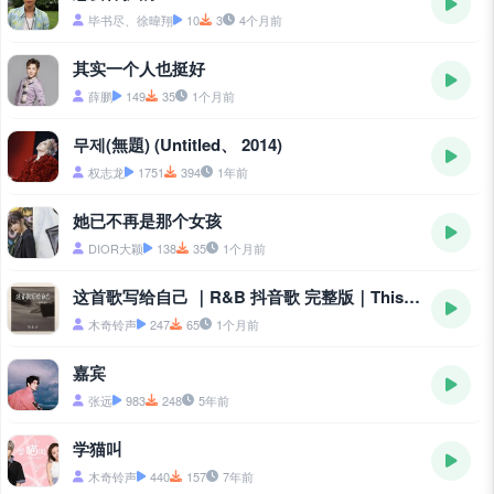
毕书尽、徐暐翔
10
3
4个月前
其实一个人也挺好
薛鹏
149
35
1个月前
무제(無題) (Untitled、 2014)
权志龙
1751
394
1年前
她已不再是那个女孩
DIOR大颖
138
35
1个月前
这首歌写给自己 ｜R&B 抖音歌 完整版｜This Song Is Written for Myself
木奇铃声
247
65
1个月前
嘉宾
张远
983
248
5年前
学猫叫
木奇铃声
440
157
7年前