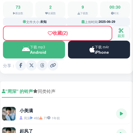
73
2
9
00:30
播放数
收藏数
下载数
时长
文件大小:
未知
上传时间:
2025-06-29
收藏
(2)
裁剪
下载 mp3
下载 m4r
Android
iPhone
分享：
"周深" 的铃声
同类铃声
小美满
周深
492
77
1年前
起风了