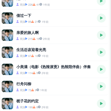
周深
226
41
1年前
借过一下
周深
89
21
1年前
亲爱的旅人啊
周深
215
19
2年前
生活总该迎着光亮
周深
67
16
1年前
小美满（电影《热辣滚烫》热辣陪伴曲）伴奏
周深
114
9
2年前
行舟问柳
周深
72
9
1年前
栀子花的约定
周深
190
8
2年前