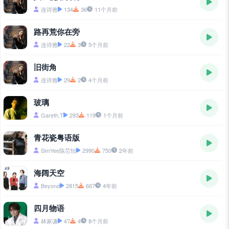
连诗雅
134
36
11个月前
路再荒你在旁
连诗雅
22
3
5个月前
旧街角
连诗雅
29
2
4个月前
玻璃
Gareth.T
293
119
1个月前
青花瓷粤语版
SimYee陈芯怡
2990
750
2年前
海阔天空
Beyond
2815
667
4年前
四月物语
林家谦
47
4
8个月前