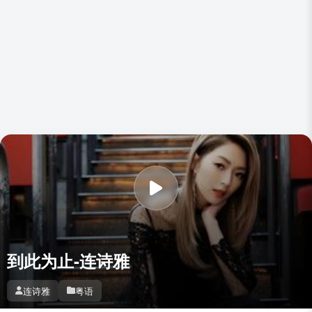
到此为止-连诗雅
连诗雅
粤语