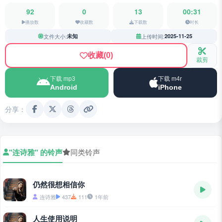
92
0
13
00:31
播放数
收藏数
下载数
时长
文件大小:
未知
上传时间:
2025-11-25
收藏
(0)
裁剪
下载 mp3
下载 m4r
Android
iPhone
分享：
"连诗雅" 的铃声
同类铃声
仍然很想相信你
连诗雅
437
111
1年前
人生使用说明