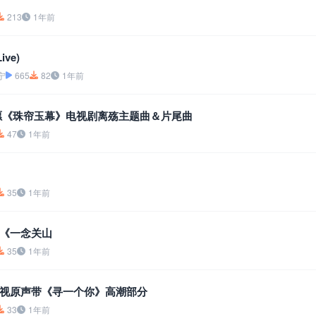
213
1年前
ive)
宁
665
82
1年前
愿《珠帘玉幕》电视剧离殇主题曲＆片尾曲
47
1年前
35
1年前
《一念关山
35
1年前
视原声带《寻一个你》高潮部分
33
1年前