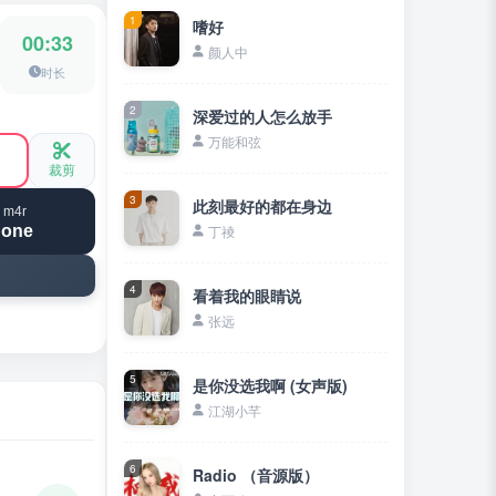
1
嗜好
00:33
颜人中
时长
2
深爱过的人怎么放手
万能和弦
裁剪
3
此刻最好的都在身边
 m4r
hone
丁祾
4
看着我的眼睛说
张远
5
是你没选我啊 (女声版)
江湖小芊
6
Radio （音源版）