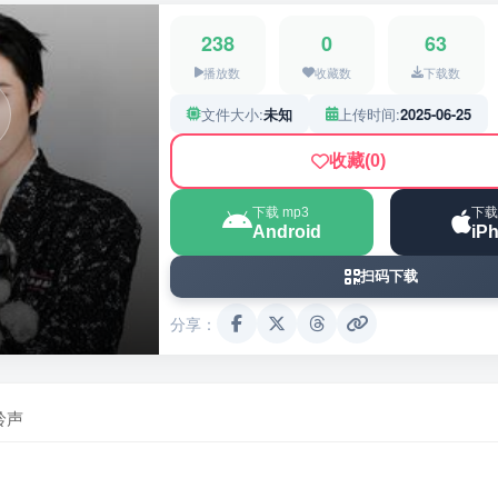
238
0
63
播放数
收藏数
下载数
文件大小:
未知
上传时间:
2025-06-25
收藏
(0)
下载 mp3
下载
Android
iP
扫码下载
分享：
铃声