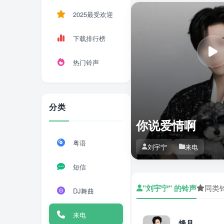
2025最受欢迎
下载排行榜
热门铃声
分类
你说爱情啊
粤语
刘宇宁
来电
短信
"刘宇宁" 的铃声
同类
DJ舞曲
来电
烽月