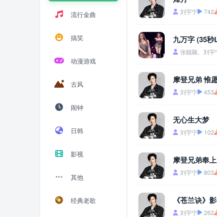
刘宇宁
742
流行金曲
搞笑
九万字 (35秒L
张靓颖、刘宇
动漫游戏
摩登兄弟 惟
古风
刘宇宁
453
闹钟
无心生大梦
日韩
刘宇宁
102
影视
摩登兄弟奉上
刘宇宁
803
其他
《苍兰诀》影
经典老歌
刘宇宁
262