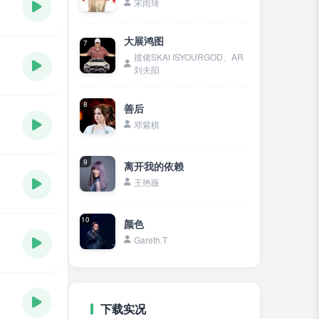
宋雨琦
大展鸿图
7
揽佬SKAI ISYOURGOD、AR
刘夫阳
8
善后
邓紫棋
9
离开我的依赖
王艳薇
10
颜色
Gareth.T
下载实况