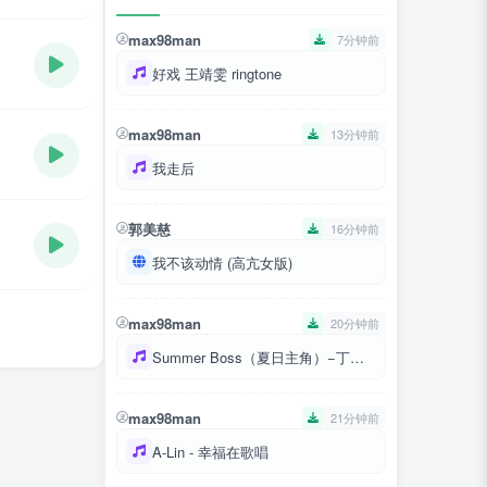
max98man
7分钟前
好戏 王靖雯 ringtone
max98man
13分钟前
我走后
郭美慈
16分钟前
我不该动情 (高亢女版)
max98man
20分钟前
Summer Boss（夏日主角）−丁妮娜
max98man
21分钟前
A-Lin - 幸福在歌唱