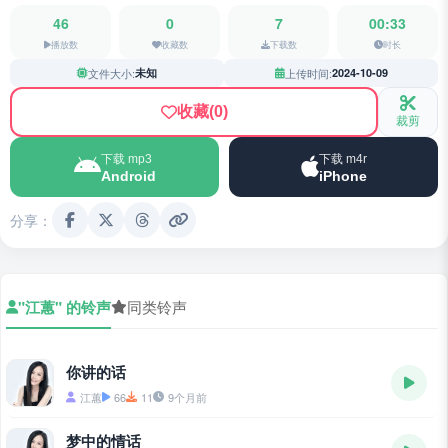
46
0
7
00:33
播放数
收藏数
下载数
时长
文件大小:
未知
上传时间:
2024-10-09
收藏
(0)
裁剪
下载 mp3
下载 m4r
Android
iPhone
分享：
"江蕙" 的铃声
同类铃声
你讲的话
江蕙
66
11
9个月前
梦中的情话