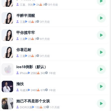
江蕙、阿杜
24
9
5个月前
半醉半清醒
江蕙
42
6
3个月前
甲你揽牢牢
江蕙
23
5
6个月前
你著忍耐
江蕙
23
3
3个月前
ios18倒影（默认）
iPhone
2582
343
1年前
搀扶
马健涛
2493
678
1年前
她已不再是那个女孩
DIOR大颖
132
35
1个月前