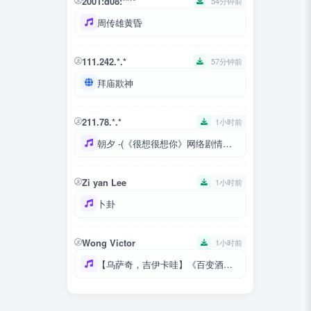
2001:d08:****
54分钟前
周传雄黄昏
111.242.*.*
57分钟前
拜庙欺神
211.78.*.*
1小时前
朝夕 -(《很想很想你》网络剧情定曲) -檀健次2
Zi yan Lee
1小时前
卜卦
Wong Victor
1小时前
【乌萨奇，吉伊卡哇】《百变酒精》chiikawa