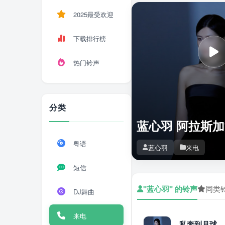
2025最受欢迎
下载排行榜
热门铃声
分类
蓝心羽 阿拉斯
粤语
蓝心羽
来电
短信
"蓝心羽" 的铃声
同类
DJ舞曲
来电
私奔到月球