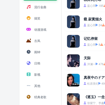
蓝心羽
185
流行金曲
搞笑
载 寂寞烟火
蓝心羽
24
动漫游戏
记忆停留
古风
蓝心羽
8
闹钟
天际
日韩
洋澜一
476
影视
真夜中のドア st
松原美纪
49
其他
《逐玉》一念
经典老歌
张紫宁、李鑫