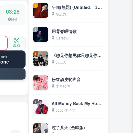
1
무제(無題) (Untitled、 2014)
03:25
权志龙
时长
2
用背脊唱情歌
Gareth.T
裁剪
3
《想见你想见你只想见你》想见你只想见你❤未来过去我只想见你
 m4r
hone
八三夭
4
粉红顽皮豹声音
木奇铃声
5
All Money Back My Home (把钱往我家里送)
coco-木子文
6
过了几天 (合唱版)