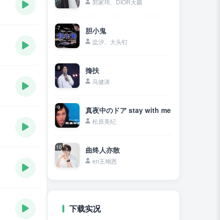
郭家玮、DIOR大颖
7
胆小鬼
盐汐、大头钉
8
搀扶
马健涛
9
真夜中のドア stay with me
松原美纪
10
曲终人亦散
en王翊恩
下载实况