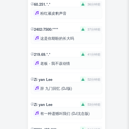
60.251.*.*
36分钟前
粉红顽皮豹声音
2402:7500:****
37分钟前
这是你期盼的长大吗
219.69.*.*
41分钟前
老板 - 我不该动情
Zi yan Lee
52分钟前
辞 九门回忆 (DJ版)
Zi yan Lee
53分钟前
有一种遗憾叫我们 (DJ沈念版)