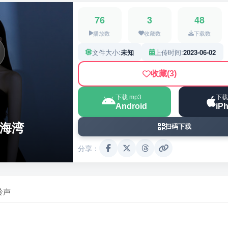
76
3
48
播放数
收藏数
下载数
文件大小:
未知
上传时间:
2023-06-02
收藏
(3)
下载 mp3
下载
Android
iP
加海湾
扫码下载
分享：
铃声