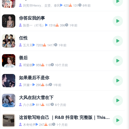
刘宪华Henry、圭贤、泰民
420
131
6年前
你答应我的事
陈墨一（吖毛）
1516
396
1年前
任性
五月天
7203
1417
1年前
善后
邓紫棋
959
118
10个月前
如果最后不是你
洋澜一
290
84
1年前
大风在刮大雪在下
六小乐
811
107
6个月前
这首歌写给自己 ｜R&B 抖音歌 完整版｜This Song Is Written for Myself
木奇铃声
247
65
1个月前