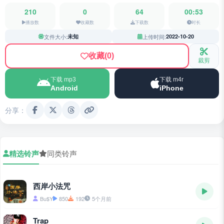
210
0
64
00:53
播放数
收藏数
下载数
时长
文件大小:
未知
上传时间:
2022-10-20
收藏
(0)
裁剪
下载 mp3
下载 m4r
Android
iPhone
分享：
精选铃声
同类铃声
西岸小法咒
Bu$Y
850
192
5个月前
Trap