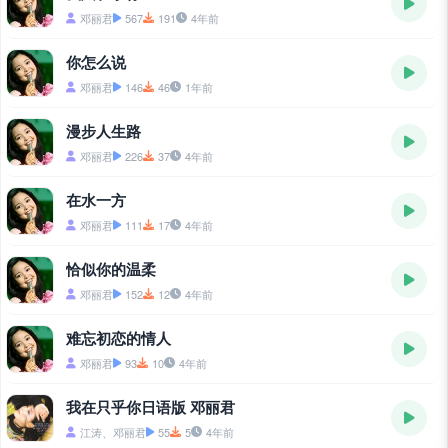
邓丽君
567
191
4年前
你怎么说
邓丽君
146
46
1年前
漫步人生路
邓丽君
226
37
4年前
在水一方
邓丽君
111
17
4年前
恰似你的温柔
邓丽君
152
12
4年前
难忘初恋的情人
邓丽君
93
10
4年前
我在只乎你日语版 邓丽君
江涛、邓丽君
55
5
4年前