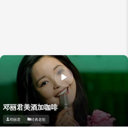
邓丽君美酒加咖啡
邓丽君
经典老歌