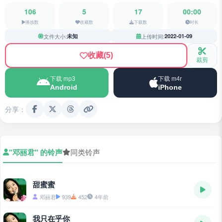
106
5
17
00:00
播放数
收藏数
下载数
时长
文件大小:
未知
上传时间:
2022-01-09
收藏
(5)
裁剪
下载 mp3
下载 m4r
Android
iPhone
分享：
"邓丽君" 的铃声
同类铃声
甜蜜蜜
邓丽君
939
452
4年前
我只在乎你