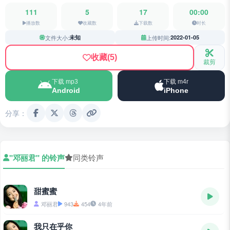
111
5
17
00:00
播放数
收藏数
下载数
时长
文件大小:
未知
上传时间:
2022-01-05
收藏
(5)
裁剪
下载 mp3
下载 m4r
Android
iPhone
分享：
"邓丽君" 的铃声
同类铃声
甜蜜蜜
邓丽君
943
454
4年前
我只在乎你