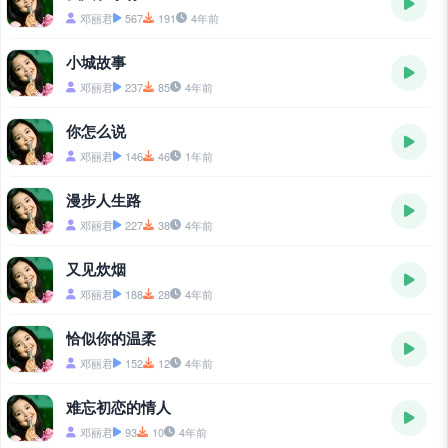
邓丽君
567
191
4年前
小城故事
邓丽君
237
85
4年前
你怎么说
邓丽君
146
46
1年前
漫步人生路
邓丽君
227
38
4年前
又见炊烟
邓丽君
188
28
4年前
恰似你的温柔
邓丽君
152
12
4年前
难忘初恋的情人
邓丽君
93
10
4年前