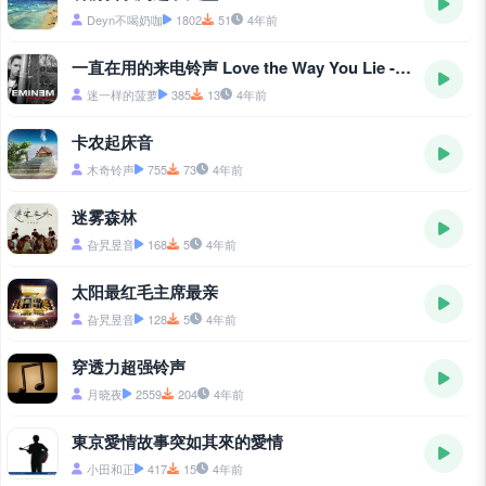
Deyn不喝奶咖
1802
51
4年前
一直在用的来电铃声 Love the Way You Lie - Love-the-Way-You-Lie
迷一样的菠萝
385
13
4年前
卡农起床音
木奇铃声
755
73
4年前
迷雾森林
旮旯昱音
168
5
4年前
太阳最红毛主席最亲
旮旯昱音
128
5
4年前
穿透力超强铃声
月晓夜
2559
204
4年前
東京愛情故事突如其來的愛情
小田和正
417
15
4年前