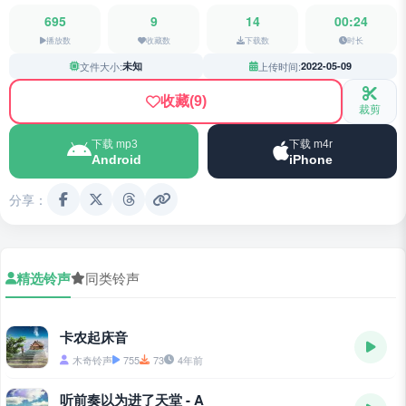
695
9
14
00:24
播放数
收藏数
下载数
时长
文件大小:
未知
上传时间:
2022-05-09
收藏
(9)
裁剪
下载 mp3
下载 m4r
Android
iPhone
分享：
精选铃声
同类铃声
卡农起床音
木奇铃声
755
73
4年前
听前奏以为进了天堂 - A