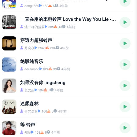
deng1860
182
6
4年前
一直在用的来电铃声 Love the Way You Lie - Love-the-Way-You-Lie
迷一样的菠萝
385
13
4年前
穿透力超强铃声
月晓夜
2549
204
4年前
绝版纯音乐
edramoon
624
39
4年前
如果没有你 lingsheng
莫文蔚
194
7
4年前
迷雾森林
旮旯昱音
166
5
4年前
等 铃声
郑源
139
6
4年前