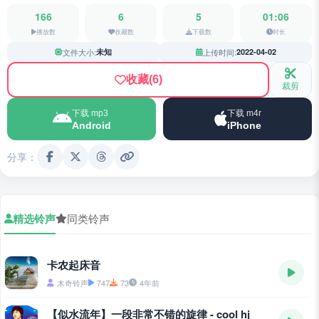
166
6
5
01:06
播放数
收藏数
下载数
时长
文件大小:
未知
上传时间:
2022-04-02
收藏
(6)
裁剪
下载 mp3
下载 m4r
Android
iPhone
分享：
精选铃声
同类铃声
卡农起床音
木奇铃声
747
73
4年前
【似水流年】一段非常不错的旋律 - cool hj