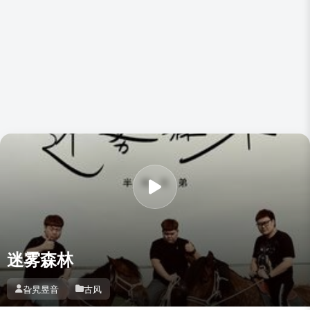
迷雾森林
旮旯昱音
古风