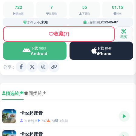
722
7
55
01:15
播放数
收藏数
下载数
时长
文件大小:
未知
上传时间:
2022-05-07
收藏
(7)
裁剪
下载 mp3
下载 m4r
Android
iPhone
分享：
精选铃声
同类铃声
卡农起床音
木奇铃声
747
73
4年前
卡农起床音