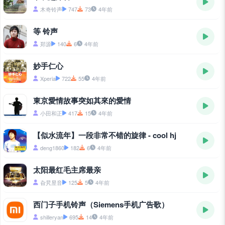
木奇铃声
747
73
4年前
等 铃声
郑源
140
6
4年前
妙手仁心
Xperia
722
55
4年前
東京愛情故事突如其來的愛情
小田和正
417
15
4年前
【似水流年】一段非常不错的旋律 - cool hj
deng1860
182
6
4年前
太阳最红毛主席最亲
旮旯昱音
125
5
4年前
西门子手机铃声（Siemens手机广告歌）
shilleryan
695
14
4年前