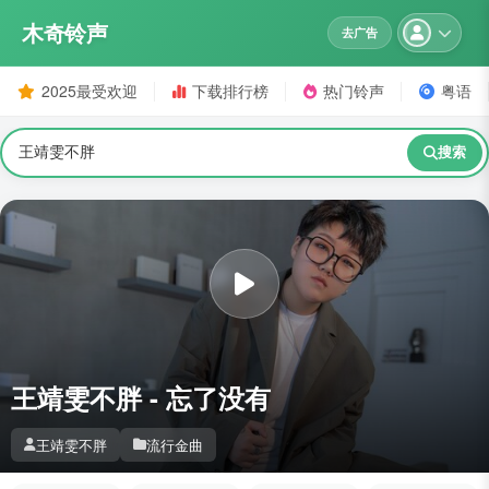
木奇铃声
去广告
2025最受欢迎
下载排行榜
热门铃声
粤语
搜索
王靖雯不胖 - 忘了没有
王靖雯不胖
流行金曲