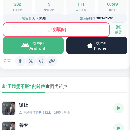
232
9
111
00:49
播放数
收藏数
下载数
时长
文件大小:
未知
上传时间:
2021-01-27
收藏
(9)
裁剪
下载 mp3
下载 m4r
Android
iPhone
分享：
"王靖雯不胖" 的铃声
同类铃声
谦让
王靖雯不胖
332
128
1年前
善变