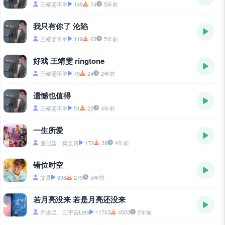
王靖雯不胖
149
74
5年前
我只有你了 沦陷
王靖雯不胖
119
63
5年前
好戏 王靖雯 ringtone
王靖雯不胖
79
24
2年前
遗憾也值得
王靖雯不胖
51
22
4年前
一生所爱
盧冠廷、莫文蔚
172
38
4年前
错位时空
艾辰
698
279
5年前
若月亮没来 若是月亮还没来
乔浚丞、王宇宙Leto
11763
4503
2年前