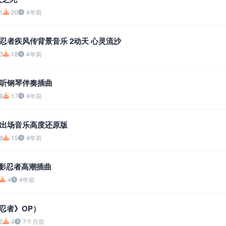
1
20
4年前
忍者疾风传背景音乐 2动天 心灵流沙
3
18
4年前
听钢琴伴奏插曲
9
17
4年前
出场音乐高度还原版
9
15
4年前
火影忍者高潮插曲
4
4年前
火影忍者》OP）
0
4
7个月前