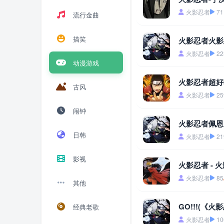
火影忍者
71
流行金曲
搞笑
火影忍者火影
火影忍者
22
动漫游戏
火影忍者超好
古风
火影忍者
25
闹钟
火影忍者佩恩
日韩
火影忍者
21
影视
火影忍者 - 
火影忍者
85
其他
GO!!!(《
经典老歌
火影忍者
10