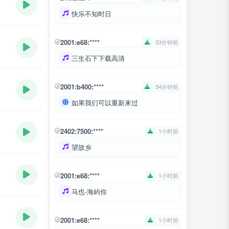
快乐不知时日
2001:e68:****
33分钟前
三生石下下载高清
2001:b400:****
54分钟前
如果我们可以重新来过
2402:7500:****
1小时前
望故乡
2001:e68:****
1小时前
马也-海屿你
2001:e68:****
1小时前