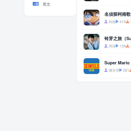
英文
名侦探柯南歌
柯南
415
铃芽之旅（Su
周深
126
Super Ma
继兴哥
281