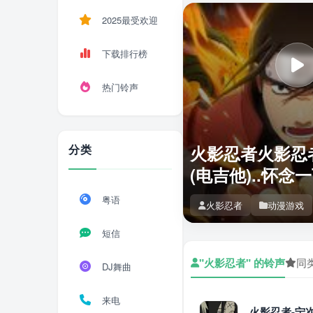
2025最受欢迎
下载排行榜
热门铃声
分类
火影忍者火影忍者
(电吉他)..怀念
粤语
火影忍者
动漫游戏
短信
"火影忍者" 的铃声
同
DJ舞曲
来电
火影忍者-宁