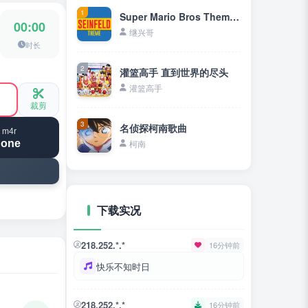
1
Super Mario Bros Theme《超级马里奥兄弟主题曲》
00:00
继兴哥
时长
2
灌篮高手 直到世界的尽头
灌篮高手
裁剪
3
名侦探柯南歌曲
 m4r
hone
柯南
下载实况
218.252.*.*
16分钟前
快乐不知时日
218.252.*.*
16分钟前