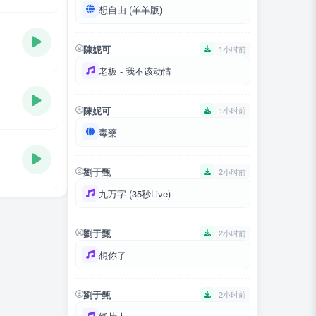
想自由 (羊羊版)
陳妮可
1小时前
老板 - 我不该动情
陳妮可
1小时前
毒藥
劉于甄
2小时前
九万字 (35秒Live)
劉于甄
2小时前
想你了
劉于甄
2小时前