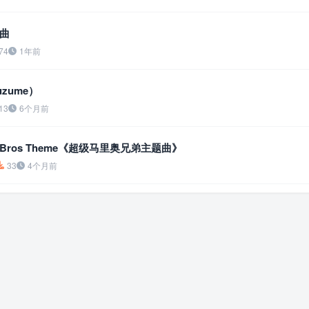
曲
74
1年前
zume）
13
6个月前
rio Bros Theme《超级马里奥兄弟主题曲》
33
4个月前