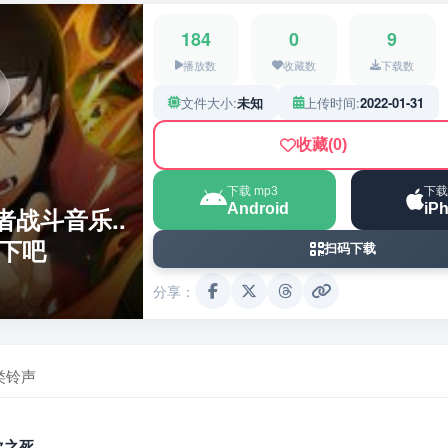
184
0
9
播放数
收藏数
下载数
文件大小:
未知
上传时间:
2022-01-31
收藏
(0)
下载 mp3
下载
Android
iP
战斗音乐..
一下吧
扫码下载
分享：
类铃声
次之死