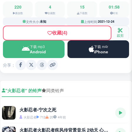
220
4
15
01:58
播放数
收藏数
下载数
时长
文件大小:
未知
上传时间:
2021-12-24
收藏
(4)
裁剪
下载 mp3
下载 m4r
Android
iPhone
分享：
"火影忍者" 的铃声
同类铃声
火影忍者-宁次之死
火影忍者
712
20
4年前
火影忍者火影忍者疾风传背景音乐 2动天 心灵流沙