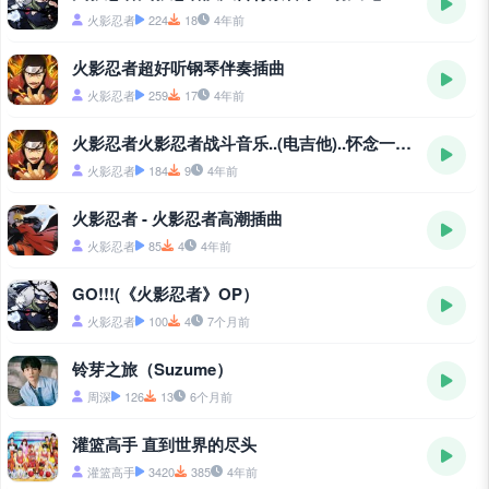
火影忍者
224
18
4年前
火影忍者超好听钢琴伴奏插曲
火影忍者
259
17
4年前
火影忍者火影忍者战斗音乐..(电吉他)..怀念一下吧
火影忍者
184
9
4年前
火影忍者 - 火影忍者高潮插曲
火影忍者
85
4
4年前
GO!!!(《火影忍者》OP）
火影忍者
100
4
7个月前
铃芽之旅（Suzume）
周深
126
13
6个月前
灌篮高手 直到世界的尽头
灌篮高手
3420
385
4年前