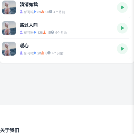
清清如我
郁可唯
89
20
4个月前
路过人间
郁可唯
128
15
9个月前
暖心
郁可唯
20
8
4个月前
关于我们