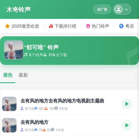
木奇铃声
去广告
2025最受欢迎
下载排行榜
热门铃声
粤语
“郁可唯” 铃声
5
个铃声
216
次下载
最热
最新
去有风的地方去有风的地方电视剧主题曲
郁可唯
287
150
2年前
去有风的地方
郁可唯
75
23
1年前