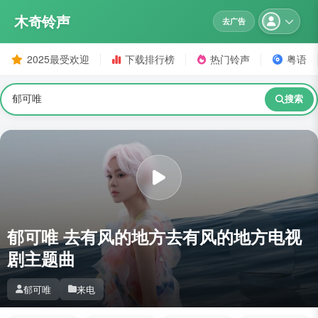
木奇铃声
去广告
2025最受欢迎
下载排行榜
热门铃声
粤语
搜索
郁可唯 去有风的地方去有风的地方电视
剧主题曲
郁可唯
来电