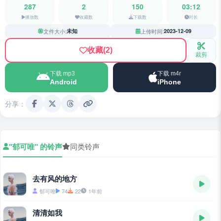
287
2
150
03:12
播放数
收藏数
下载数
时长
文件大小:
未知
上传时间:
2023-12-09
收藏
(2)
裁剪
下载 mp3
下载 m4r
Android
iPhone
分享：
"郁可唯" 的铃声
同类铃声
去有风的地方
郁可唯
74
22
1年前
清清如我