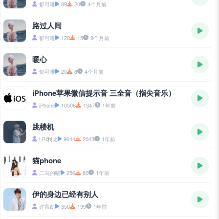
郁可唯
89
20
4个月前
路过人间
郁可唯
128
15
9个月前
暖心
郁可唯
20
8
4个月前
iPhone苹果微信提示音 三全音（指尖音乐）
iPhone
10506
1347
1年前
跳楼机
LBI利比
9644
2043
1年前
猫phone
二马的喵
256
80
1年前
伊的身边已经有别人
许富凯
350
199
1年前