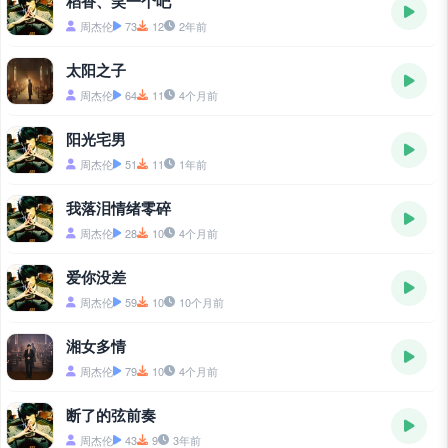
稻香、笑一个吧
周杰伦
73
12
2年前
太阳之子
周杰伦
64
11
4个月前
阳光宅男
周杰伦
51
11
1年前
我落泪情绪零碎
周杰伦
28
10
4个月前
爱你没差
周杰伦
59
10
10个月前
湘女多情
周杰伦
79
10
4个月前
断了的弦前奏
周杰伦
43
9
3年前