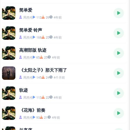
简单爱
周杰伦
112
26
4年前
简单爱 铃声
周杰伦
168
25
4年前
高潮部版 轨迹
周杰伦
65
25
4年前
《太阳之子》那天下雨了
周杰伦
145
24
4个月前
轨迹
周杰伦
113
22
4年前
《花海》前奏
周杰伦
93
21
4年前