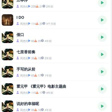
兰亭序
周杰伦
239
21
2年前
I DO
周杰伦
114
20
4个月前
借口
周杰伦
82
20
4年前
七里香前奏
周杰伦
39
19
2年前
手写的从前
周杰伦
65
17
1年前
霍元甲 《霍元甲》电影主题曲
周杰伦
115
17
4年前
说好的幸福呢
周杰伦
99
16
4年前