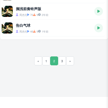
搁浅前奏铃声版
周杰伦
70
9
2年前
告白气球
周杰伦
46
9
1年前
«
1
2
3
»