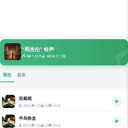
“周杰伦” 铃声
88
个铃声
4014
次下载
最热
最新
双截棍
周杰伦
102
33
4年前
半岛铁盒
周杰伦
135
30
5年前