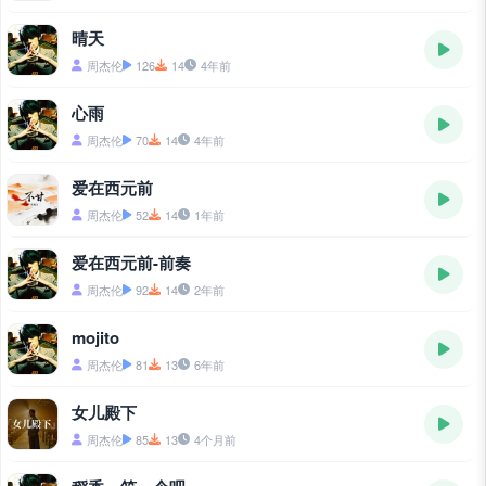
晴天
周杰伦
126
14
4年前
心雨
周杰伦
70
14
4年前
爱在西元前
周杰伦
52
14
1年前
爱在西元前-前奏
周杰伦
92
14
2年前
mojito
周杰伦
81
13
6年前
女儿殿下
周杰伦
85
13
4个月前