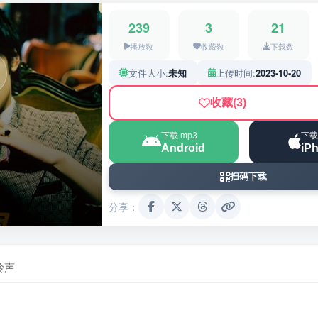
239
3
21
播放数
收藏数
下载数
文件大小:
未知
上传时间:
2023-10-20
收藏
(3)
下载 mp3
下载
Android
iP
扫码下载
分享：
铃声