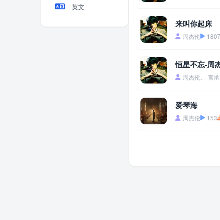
英文
来叫你起床
周杰伦
180
恒星不忘-周
周杰伦、 言承
爱琴海
周杰伦
153