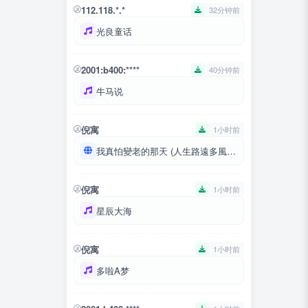
112.118.*.*
32分钟前
光良童话
2001:b400:****
40分钟前
牛马说
倪寓
1小时前
我真怕變老的那天 (人生路遠多風霜)
倪寓
1小时前
星辰大海
倪寓
1小时前
多啦A梦