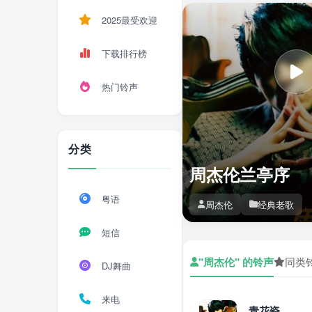
2025最受欢迎
下载排行榜
热门铃声
分类
周杰伦兰亭序
粤语
周杰伦
经典老歌
短信
"周杰伦" 的铃声
同类
DJ舞曲
来电
青花瓷