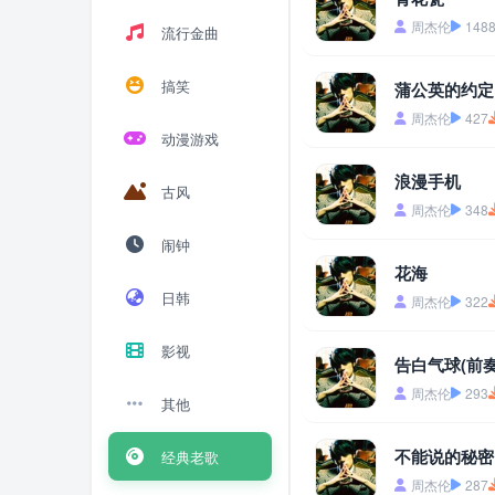
周杰伦
148
流行金曲
搞笑
蒲公英的约定
周杰伦
427
动漫游戏
浪漫手机
古风
周杰伦
348
闹钟
花海
日韩
周杰伦
322
影视
告白气球(前奏
周杰伦
293
其他
不能说的秘密
经典老歌
周杰伦
287