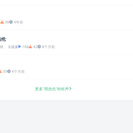
7
56
4年前
杰伦
旭、 吴建豪
168
42
8个月前
35
4个月前
更多"周杰伦"的铃声