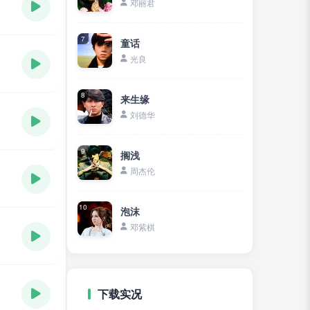
邓丽君
7
童话
光良
8
来生缘
刘德华
9
搁浅
周杰伦
10
泡沫
邓紫棋
下载实况