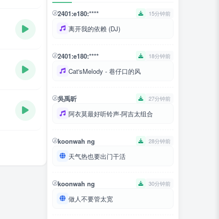
2401:e180:****
15分钟前
离开我的依赖 (DJ)
2401:e180:****
18分钟前
Cat'sMelody - 巷仔口的风
吳禹昕
27分钟前
阿衣莫最好听铃声-阿吉太组合
koonwah ng
28分钟前
天气热也要出门干活
koonwah ng
30分钟前
做人不要管太宽