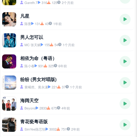
Gareth.T
316
125
2个月前
凡星
陈蕾
131
43
1年前
男人怎可以
MC 张天赋
155
54
1个月前
相依为命（粤语）
陈小春
931
325
6年前
纷纷 (男女对唱版)
黄晞然、黄永潇
221
37
1个月前
海阔天空
Beyond
2833
675
4年前
青花瓷粤语版
SimYee陈芯怡
3002
751
2年前