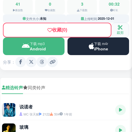
41
0
3
00:32
播放数
收藏数
下载数
时长
文件大小:
未知
上传时间:
2025-12-01
收藏
(0)
裁剪
下载 mp3
下载 m4r
Android
iPhone
分享：
精选铃声
同类铃声
说谎者
MC 张天赋
2122
504
1年前
玻璃