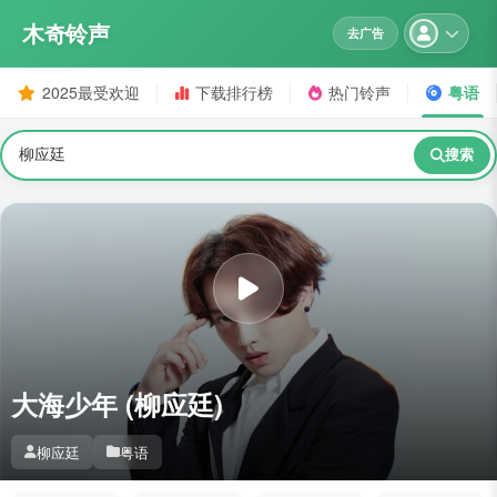
木奇铃声
去广告
2025最受欢迎
下载排行榜
热门铃声
粤语
搜索
大海少年 (柳应廷)
柳应廷
粤语