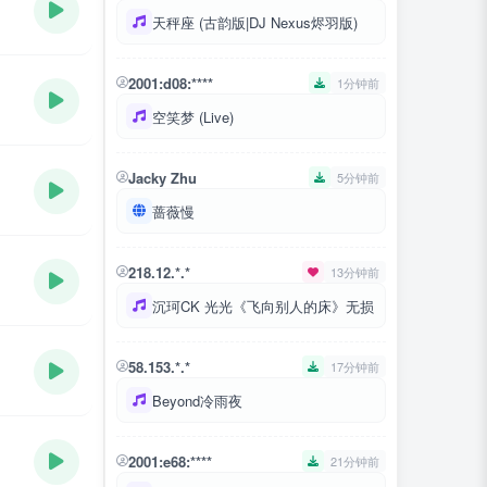
天秤座 (古韵版|DJ Nexus烬羽版)
2001:d08:****
1分钟前
空笑梦 (Live)
Jacky Zhu
5分钟前
蔷薇慢
218.12.*.*
13分钟前
沉珂CK 光光《飞向别人的床》无损
58.153.*.*
17分钟前
Beyond冷雨夜
2001:e68:****
21分钟前