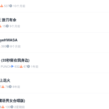
4
537
10个月前
版 游刃有余
15
9个月前
byeHWASA
393
8个月前
 Me (33秒留在我身边)
、PUNCH
632
67
1年前
打上花火
7
78
6年前
藏语男女合唱版)
8
130
2星期前