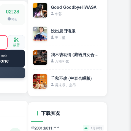
1
Good GoodbyeHWASA
02:28
华莎
时长
2
没出息日语版
王世坚
裁剪
3
我不该动情 (藏语男女合唱版)
 m4r
hone
万能和弦
4
千秋不改 (中泰合唱版)
雾未尽、启昂
下载实况
2001:b011:****
1分钟前