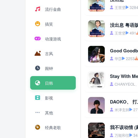
王世坚
328
流行金曲
搞笑
没出息 粤语
王世坚
491
动漫游戏
Good Good
古风
华莎
2253
闹钟
Stay With
日韩
CHANYEOL
影视
DAOKO、 
米津玄師
27
其他
我不该动情 (
经典老歌
万能和弦
34