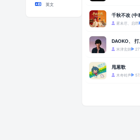
英文
千秋不改 (中
雾未尽、启昂
DAOKO、 
米津玄師
27
甩葱歌
木奇铃声
57