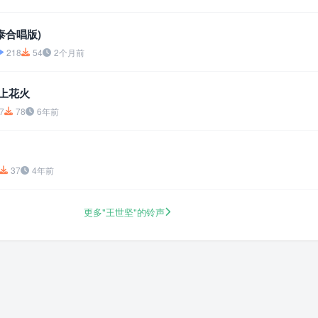
泰合唱版)
218
54
2个月前
打上花火
7
78
6年前
37
4年前
更多"王世坚"的铃声