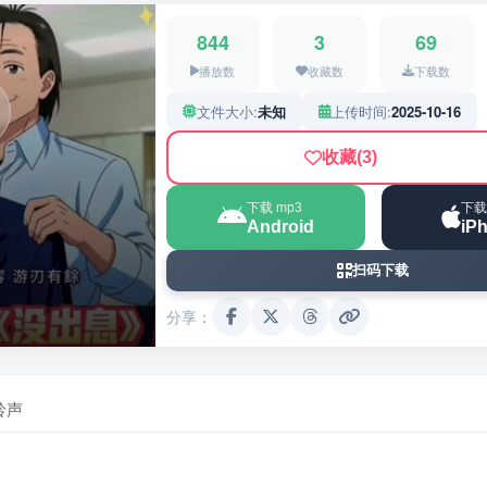
844
3
69
播放数
收藏数
下载数
文件大小:
未知
上传时间:
2025-10-16
收藏
(3)
下载 mp3
下载
Android
iP
扫码下载
分享：
铃声