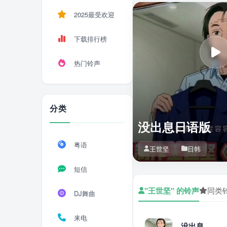
2025最受欢迎
下载排行榜
热门铃声
分类
没出息日语版
粤语
王世坚
日韩
短信
"王世坚" 的铃声
同类
DJ舞曲
来电
没出息