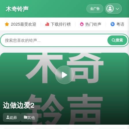
木奇铃声
去广告
2025最受欢迎
下载排行榜
热门铃声
粤语
搜索
边做边爱2
婲葬
其他