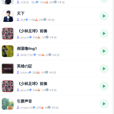
汪苏泷、By2
1022
332
4年前
天下
张杰
1196
295
4年前
《少林足球》前奏
guiyufei
349
145
4年前
倒退噜ling1
363617227
165
54
4年前
英雄の証
fyihtmy
268
145
4年前
《少林足球》前奏
guiyufei
349
145
4年前
引磬声音
nmabc123
225
48
4年前