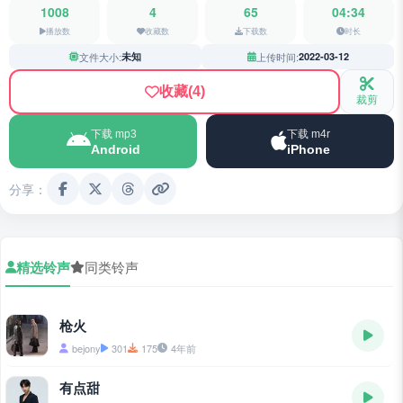
1008
4
65
04:34
播放数
收藏数
下载数
时长
文件大小:
未知
上传时间:
2022-03-12
收藏
(4)
裁剪
下载 mp3
下载 m4r
Android
iPhone
分享：
精选铃声
同类铃声
枪火
bejony
301
175
4年前
有点甜