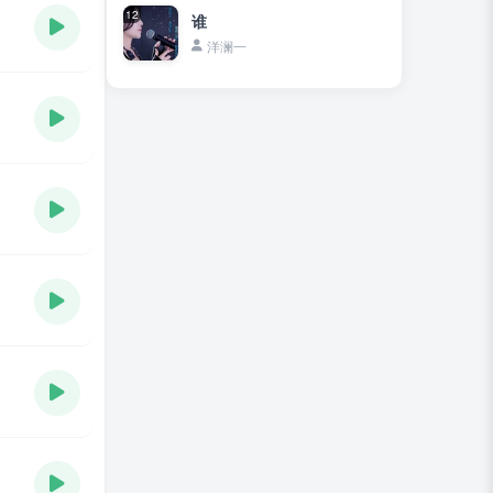
12
谁
洋澜一