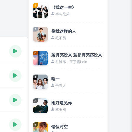
1
《我这一生》
半吨兄弟
2
像我这样的人
毛不易
3
若月亮没来 若是月亮还没来
乔浚丞、王宇宙Leto
4
唯一
告五人
5
刚好遇见你
李玉刚
6
错位时空