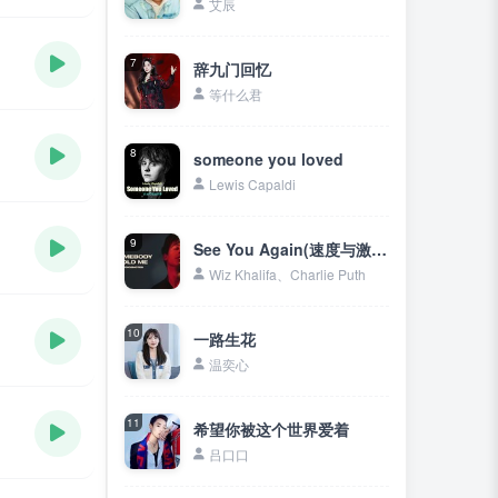
艾辰
7
辞九门回忆
等什么君
8
someone you loved
Lewis Capaldi
9
See You Again(速度与激情7主题曲)
Wiz Khalifa、Charlie Puth
10
一路生花
温奕心
11
希望你被这个世界爱着
吕口口