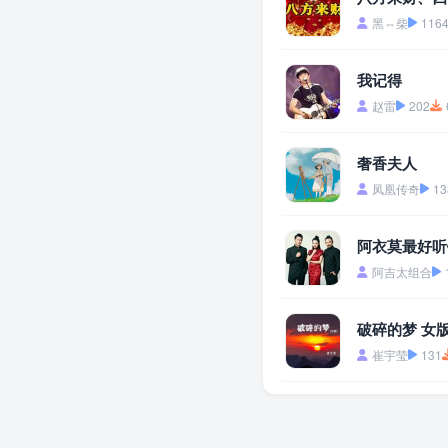
黑⇔柴
116
我记得
赵雷
202
奢香夫人
凤凰传奇
13
阿衣莫最好听
阿吉太组合
破碎的梦 女版
崔宇莹
131