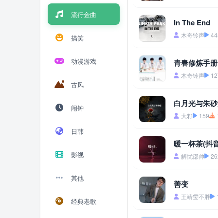
流行金曲
In The End
木奇铃声
44
搞笑
动漫游戏
青春修炼手册
木奇铃声
12
古风
白月光与朱砂
闹钟
大籽
159
日韩
暖一杯茶(抖音
影视
解忧邵帅
26
其他
善变
王靖雯不胖
经典老歌