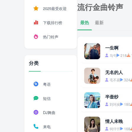
流行金曲铃声
2025最受欢迎
最热
最新
下载排行榜
热门铃声
一生啊
马句
218
分类
无名的人
毛不易
324
粤语
半壶纱
短信
刘珂矣
180
DJ舞曲
情人未晚
来电
何仟仟
168