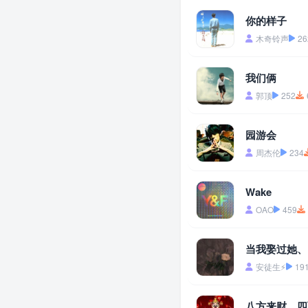
你的样子
木奇铃声
26
我们俩
郭顶
252
园游会
周杰伦
234
Wake
OAO
459
当我娶过她、
安徒生⚡
19
八方来财、四