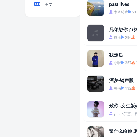
past lives
英文
木奇铃声
21
兄弟想你了(抖
刘潇
296
我走后
小咪
357
酒梦-铃声版
黄伟
132
致你~女生版yi
yihuik苡慧、
留什么给你 