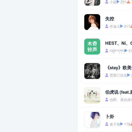
小超
251
失控
井迪儿
217
HEST、Ni、Co
འཛུམ་དཀར།
3
《stay》欧美音乐
贾斯汀比伯
伯虎说 (feat
伯爵、唐伯虎An
卜卦
崔子格
178