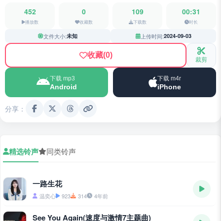
452
0
109
00:31
播放数
收藏数
下载数
时长
文件大小:
未知
上传时间:
2024-09-03
收藏
(0)
裁剪
下载 mp3
下载 m4r
Android
iPhone
分享：
精选铃声
同类铃声
一路生花
温奕心
923
314
4年前
See You Again(速度与激情7主题曲)