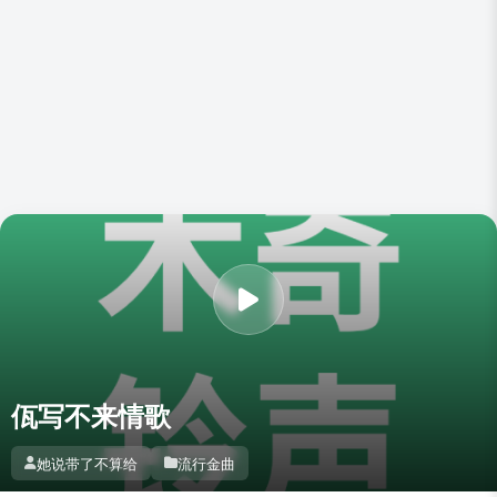
佤写不来情歌
她说带了不算给
流行金曲