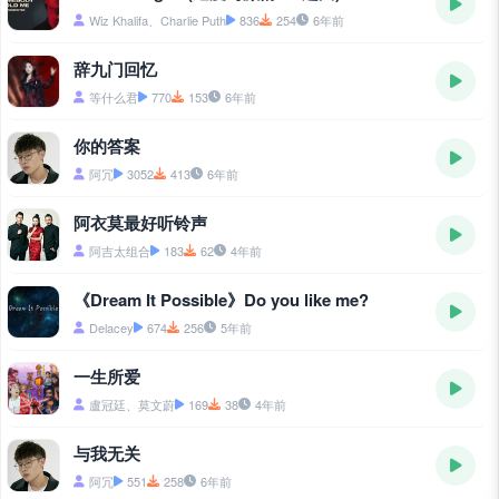
Wiz Khalifa、Charlie Puth
836
254
6年前
辞九门回忆
等什么君
770
153
6年前
你的答案
阿冗
3052
413
6年前
阿衣莫最好听铃声
阿吉太组合
183
62
4年前
《Dream It Possible》Do you like me?
Delacey
674
256
5年前
一生所爱
盧冠廷、莫文蔚
169
38
4年前
与我无关
阿冗
551
258
6年前