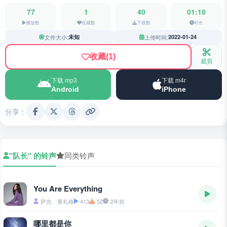
77
1
40
01:10
播放数
收藏数
下载数
时长
文件大小:
未知
上传时间:
2022-01-24
收藏
(1)
裁剪
下载 mp3
下载 m4r
Android
iPhone
分享：
"队长" 的铃声
同类铃声
You Are Everything
萨吉、黄礼格
413
52
2年前
哪里都是你