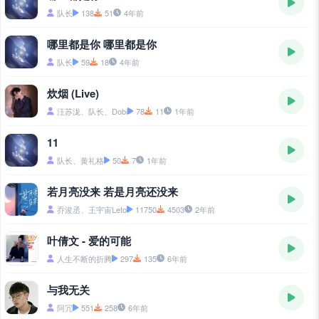
队长
138
51
4年前
哪里都是你 哪里都是你
队长
59
18
4年前
炊烟 (Live)
汪苏泷、队长、Dobi
78
11
1年前
11
队长、黄礼格
50
7
1年前
若月亮没来 若是月亮还没来
乔浚丞、王宇宙Leto
11750
4503
2年前
叶倩文 - 爱的可能
人生不断的折腾
297
135
6年前
与我无关
阿冗
551
258
6年前