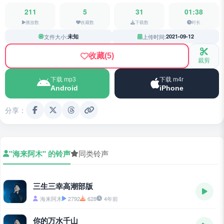
211
5
31
01:38
播放数
收藏数
下载数
时长
文件大小:
未知
上传时间:
2021-09-12
收藏
(5)
裁剪
下载 mp3
下载 m4r
Android
iPhone
分享：
"海来阿木" 的铃声
同类铃声
三生三幸高潮部版
海来阿木
2792
628
4年前
你的万水千山