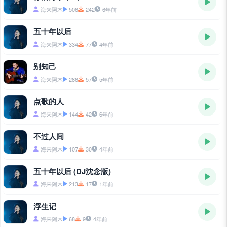
海来阿木
506
242
6年前
五十年以后
海来阿木
334
77
4年前
别知己
海来阿木
286
57
5年前
点歌的人
海来阿木
144
42
6年前
不过人间
海来阿木
107
30
4年前
五十年以后 (DJ沈念版)
海来阿木
213
17
1年前
浮生记
海来阿木
68
9
4年前