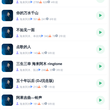
海来阿木
2789
628
4年前
你的万水千山
海来阿木
501
241
6年前
不如见一面
海来阿木、单依纯
342
78
2年前
点歌的人
海来阿木
143
42
6年前
三生三幸 海来阿木 ringtone
海来阿木、陈冰
246
35
3年前
五十年以后 (DJ沈念版)
海来阿木
213
17
1年前
阿果吉曲—铃声
海来阿木
181
10
6年前