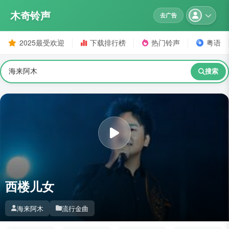
木奇铃声
去广告
2025最受欢迎
下载排行榜
热门铃声
粤语
搜索
西楼儿女
海来阿木
流行金曲