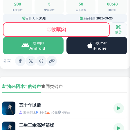
200
3
50
00:48
播放数
收藏数
下载数
时长
文件大小:
未知
上传时间:
2023-09-25
收藏
(3)
裁剪
下载 mp3
下载 m4r
Android
iPhone
分享：
"海来阿木" 的铃声
同类铃声
五十年以后
海来阿木
3447
1048
4年前
三生三幸高潮部版