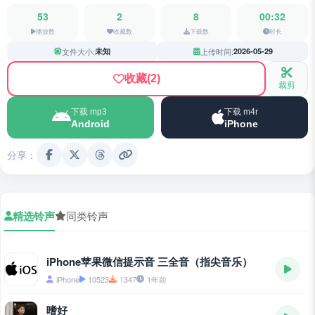
53
2
8
00:32
播放数
收藏数
下载数
时长
文件大小:
未知
上传时间:
2026-05-29
收藏
(2)
裁剪
下载 mp3
下载 m4r
Android
iPhone
分享：
精选铃声
同类铃声
iPhone苹果微信提示音 三全音（指尖音乐）
iPhone
10523
1347
1年前
嗜好