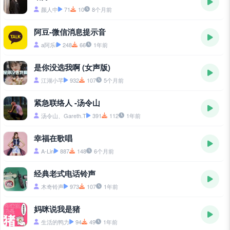
颜人中
71
10
8个月前
阿豆-微信消息提示音
a阿乐i
248
66
1年前
是你没选我啊 (女声版)
江湖小芊
932
107
5个月前
紧急联络人 -汤令山
汤令山、Gareth.T
391
112
1年前
幸福在歌唱
A-Lin
887
148
6个月前
经典老式电话铃声
木奇铃声
973
107
1年前
妈咪说我是猪
生活的鸭力
94
49
1年前