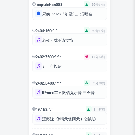
leepuishan888
35分钟前
果实 (2026「加冠礼」演唱会-「加冠」上海站)
2404:160:****
40分钟前
老板 - 我不该动情
2402:7500:****
47分钟前
五十年以后
2402:b400:****
59分钟前
iPhone苹果微信提示音 三全音
49.183.*.*
1小时前
汪苏泷−像晴天像雨天 (《难哄》OST)