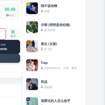
1
我不该动情
00:48
老板
时长
2
示弱 (明明是你犯错)
是沛沛呀
裁剪
3
座位 (女版)
 m4r
hone
路飞文
4
Trap
刘宪华Henry、圭贤、泰民
5
风说
陈默默
6
深爱过的人怎么放手