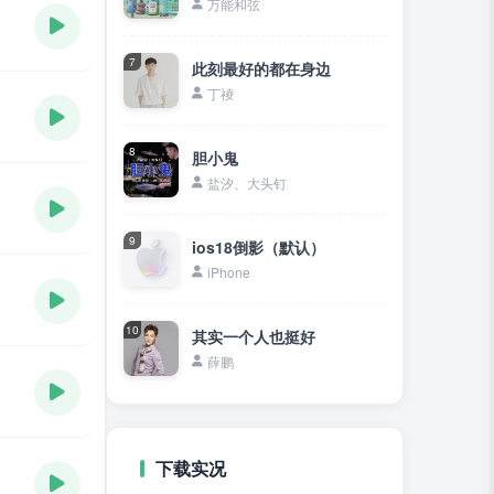
万能和弦
7
此刻最好的都在身边
丁祾
8
胆小鬼
盐汐、大头钉
9
ios18倒影（默认）
iPhone
10
其实一个人也挺好
薛鹏
下载实况