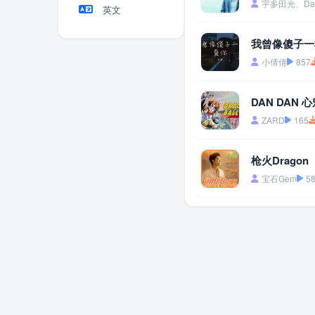
宇多田光、Davi
英文
我曾像傻子一
小倩倩
857
DAN DAN
ZARD
165
枪火Dragon
宝石Gem
5