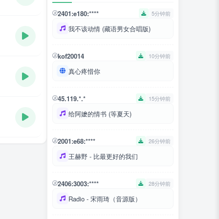
2401:e180:****
5分钟前
我不该动情 (藏语男女合唱版)
kof20014
10分钟前
真心疼惜你
45.119.*.*
15分钟前
给阿嬷的情书 (等夏天)
2001:e68:****
26分钟前
王赫野 - 比最更好的我们
2406:3003:****
28分钟前
Radio - 宋雨琦（音源版）