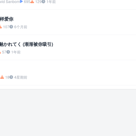
d Sanborn
695
129
1年前
样爱你
107
6个月前
 心魅かれてく (渐渐被你吸引)
57
1年前
8
18
4星期前