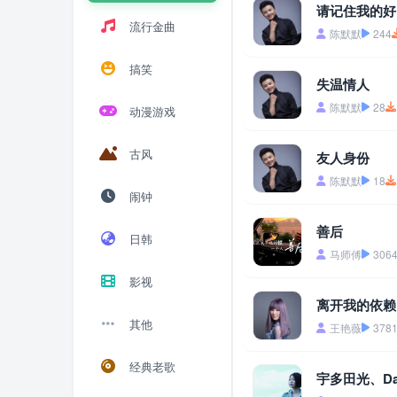
请记住我的好
流行金曲
陈默默
244
搞笑
失温情人
陈默默
28
动漫游戏
古风
友人身份
陈默默
18
闹钟
善后
日韩
马师傅
306
影视
离开我的依赖
其他
王艳薇
378
经典老歌
宇多田光、David