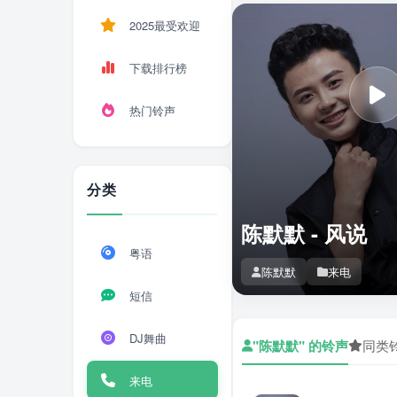
2025最受欢迎
下载排行榜
热门铃声
分类
陈默默 - 风说
粤语
陈默默
来电
短信
DJ舞曲
"陈默默" 的铃声
同类
来电