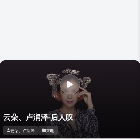
云朵、卢润泽-后人叹
云朵、卢润泽
来电