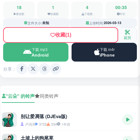
18
1
4
00:35
播放数
收藏数
下载数
时长
文件大小:
未知
上传时间:
2026-03-13
收藏
(1)
裁剪
下载 mp3
下载 m4r
Android
iPhone
分享：
"云朵" 的铃声
同类铃声
别让爱凋落 (DJEva版)
卢润泽
3725
534
1年前
土坡上的狗尾草