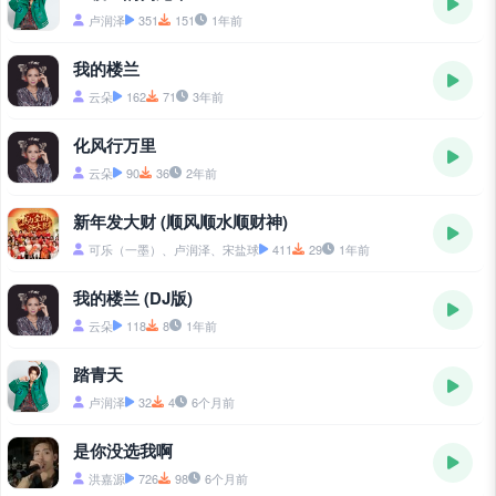
卢润泽
351
151
1年前
我的楼兰
云朵
162
71
3年前
化风行万里
云朵
90
36
2年前
新年发大财 (顺风顺水顺财神)
可乐（一墨）、卢润泽、宋盐球
411
29
1年前
我的楼兰 (DJ版)
云朵
118
8
1年前
踏青天
卢润泽
32
4
6个月前
是你没选我啊
洪嘉源
726
98
6个月前