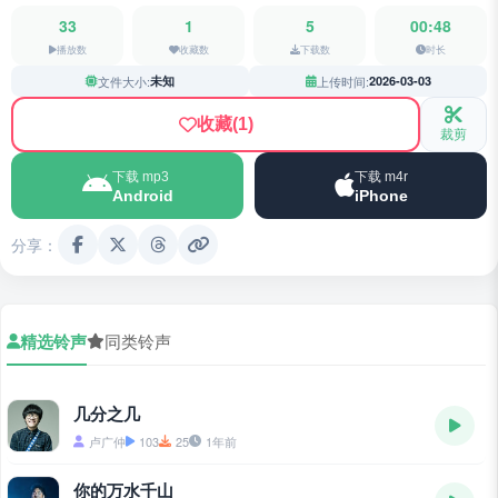
33
1
5
00:48
播放数
收藏数
下载数
时长
文件大小:
未知
上传时间:
2026-03-03
收藏
(1)
裁剪
下载 mp3
下载 m4r
Android
iPhone
分享：
精选铃声
同类铃声
几分之几
卢广仲
103
25
1年前
你的万水千山