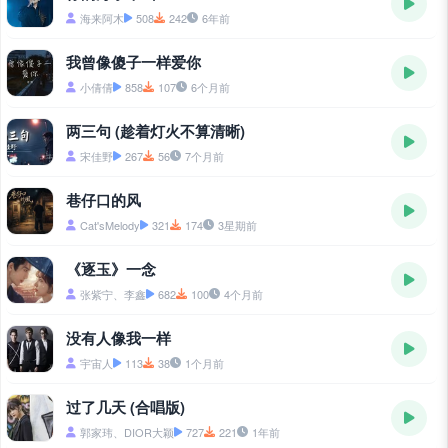
海来阿木
508
242
6年前
我曾像傻子一样爱你
小倩倩
858
107
6个月前
两三句 (趁着灯火不算清晰)
宋佳野
267
56
7个月前
巷仔口的风
Cat'sMelody
321
174
3星期前
《逐玉》一念
张紫宁、李鑫
682
100
4个月前
没有人像我一样
宇宙人
113
38
1个月前
过了几天 (合唱版)
郭家玮、DIOR大颖
727
221
1年前