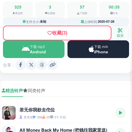
325
3
57
00:35
播放数
收藏数
下载数
时长
文件大小:
未知
上传时间:
2025-07-28
收藏
(3)
裁剪
下载 mp3
下载 m4r
Android
iPhone
分享：
精选铃声
同类铃声
若无你我欲去佗位
黃奇斌
398
95
9个月前
All Money Back My Home (把钱往我家里送)