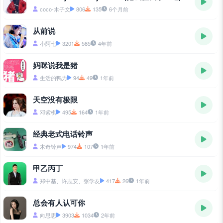
coco-木子文
806
135
6个月前
从前说
小阿七
3201
585
4年前
妈咪说我是猪
生活的鸭力
94
49
1年前
天空没有极限
邓紫棋
495
164
1年前
经典老式电话铃声
木奇铃声
974
107
1年前
甲乙丙丁
郑中基、许志安、张学友
417
26
1年前
总会有人认可你
向思思
3903
1034
2年前