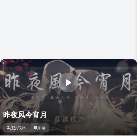
昨夜风今宵月
庄淇玟29
来电